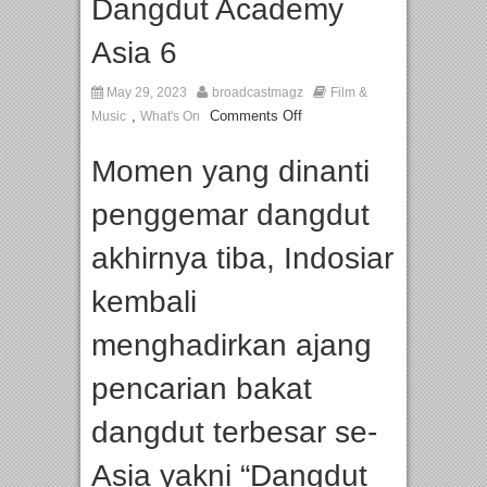
Dangdut Academy
Asia 6
May 29, 2023
broadcastmagz
Film &
,
Comments Off
Music
What's On
Momen yang dinanti
penggemar dangdut
akhirnya tiba, Indosiar
kembali
menghadirkan ajang
pencarian bakat
dangdut terbesar se-
Asia yakni “Dangdut