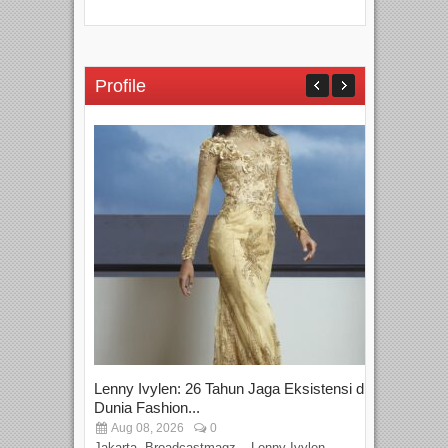
Profile
Lenny Ivylen: 26 Tahun Jaga Eksistensi di
Yan
Dunia Fashion...
Sin
Aug 08, 2026
0
D
Jakarta, Broadcastmagz – Lenny Ivylen
Jaka