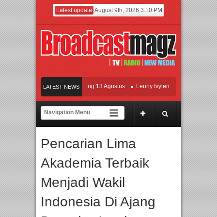
Latest update
August 9th, 2026 3:10 PM
lm KETOK MEJIK Siap Tayang 13 Agustus
Lenny Ivylen: 26 Tahun Jaga Eksiste
LATEST NEWS
 dan Universitas Agung Podomoro Jalin Kerja Sama Pendidikan dan Riset untuk C
ramaikan Jakarta dengan Ribuan Mainan dan Produk Bayi dari Seluruh Dunia, IB
Pencarian Lima
Akademia Terbaik
Menjadi Wakil
Indonesia Di Ajang