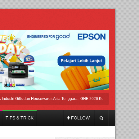
ri Gifts dan Housewares Asia Tenggara, IGHE 2026 Kembali Digelar di Jakarta
TIPS & TRICK
FOLLOW