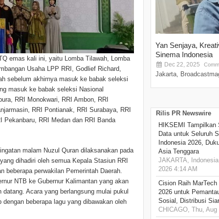
Yan Senjaya, Kreat
Sinema Indonesia
TQ emas kali ini, yaitu Lomba Tilawah, Lomba
Dec 22, 2025
Comme
embangan Usaha LPP RRI, Godlief Richard,
Jakarta, Broadcastmag
erah sebelum akhirnya masuk ke babak seleksi
ang masuk ke babak seleksi Nasional
yapura, RRI Monokwari, RRI Ambon, RRI
jarmasin, RRI Pontianak, RRI Surabaya, RRI
Rilis PR Newswire
RI Pekanbaru, RRI Medan dan RRI Banda
HIKSEMI Tampilkan 
Data untuk Seluruh S
Indonesia 2026, Duk
ngatan malam Nuzul Quran dilaksanakan pada
Asia Tenggara
JAKARTA, Indonesia,
 yang dihadiri oleh semua Kepala Stasiun RRI
2026 4:14 AM
dan beberapa perwakilan Pemerintah Daerah.
bernur NTB ke Gubernur Kalimantan yang akan
Cision Raih MarTech
datang. Acara yang berlangsung mulai pukul
2026 untuk Pemantau
Sosial, Distribusi Si
up dengan beberapa lagu yang dibawakan oleh
CHICAGO, Thu, Aug 