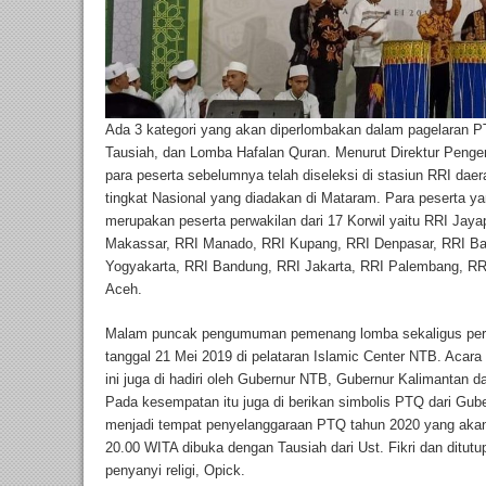
Ada 3 kategori yang akan diperlombakan dalam pagelaran P
Tausiah, dan Lomba Hafalan Quran. Menurut Direktur Peng
para peserta sebelumnya telah diseleksi di stasiun RRI da
tingkat Nasional yang diadakan di Mataram. Para peserta y
merupakan peserta perwakilan dari 17 Korwil yaitu RRI Ja
Makassar, RRI Manado, RRI Kupang, RRI Denpasar, RRI Ban
Yogyakarta, RRI Bandung, RRI Jakarta, RRI Palembang, R
Aceh.
Malam puncak pengumuman pemenang lomba sekaligus peri
tanggal 21 Mei 2019 di pelataran Islamic Center NTB. Acara
ini juga di hadiri oleh Gubernur NTB, Gubernur Kalimantan 
Pada kesempatan itu juga di berikan simbolis PTQ dari Gu
menjadi tempat penyelanggaraan PTQ tahun 2020 yang akan 
20.00 WITA dibuka dengan Tausiah dari Ust. Fikri dan ditut
penyanyi religi, Opick.