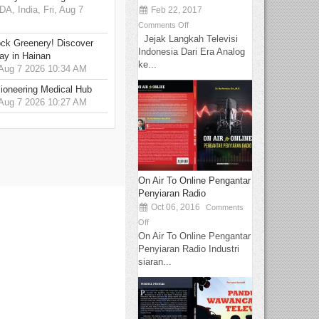
 India, Fri, Aug 7
Feb 22, 2017
Comments Off
Jejak Langkah Televisi
ck Greenery! Discover
Indonesia Dari Era Analog
ay in Hainan
ke...
 Aug 7 2026 10:34 AM
ioneering Medical Hub
 Aug 7 2026 10:27 AM
On Air To Online Pengantar
Penyiaran Radio
Oct 06, 2016
Comments
Off
On Air To Online Pengantar
Penyiaran Radio Industri
siaran...