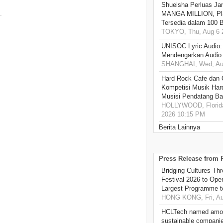
Shueisha Perluas Ja
.
MANGA MILLION, Pl
Tersedia dalam 100 
TOKYO, Thu, Aug 6 
UNISOC Lyric Audio
Mendengarkan Audio
SHANGHAI, Wed, Aug
Hard Rock Cafe dan
Kompetisi Musik Har
Musisi Pendatang Ba
HOLLYWOOD, Florida
2026 10:15 PM
Berita Lainnya
Press Release from
Bridging Cultures T
Festival 2026 to Open
Largest Programme t
HONG KONG, Fri, Au
HCLTech named amon
sustainable compani