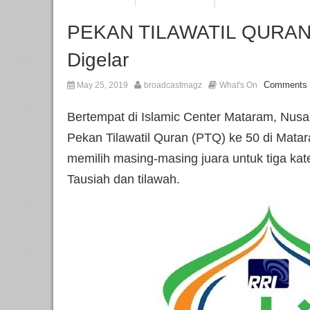
PEKAN TILAWATIL QURAN 
Digelar
Comments 
May 25, 2019
broadcastmagz
What's On
Bertempat di Islamic Center Mataram, Nus
Pekan Tilawatil Quran (PTQ) ke 50 di Mat
memilih masing-masing juara untuk tiga kate
Tausiah dan tilawah.