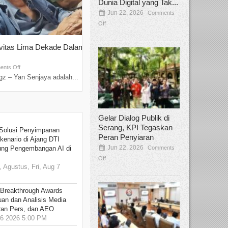
Dunia Digital yang Tak...
Jun 22, 2026
Comments
Off
ivitas Lima Dekade Dalam
Tamee Irelly Menjadi Juri Open Casti
Film Terbaru...
Sep 08, 2025
nts Off
Comments Off
z – Yan Senjaya adalah...
Bekasi, Broadcastmagz – Dalam upaya me
talenta...
Gelar Dialog Publik di
Serang, KPI Tegaskan
Solusi Penyimpanan
Peran Penyiaran
kenario di Ajang DTI
Jun 22, 2026
Comments
ung Pengembangan AI di
Off
 Agustus, Fri, Aug 7
 Breakthrough Awards
an dan Analisis Media
aran Pers, dan AEO
6 2026 5:00 PM