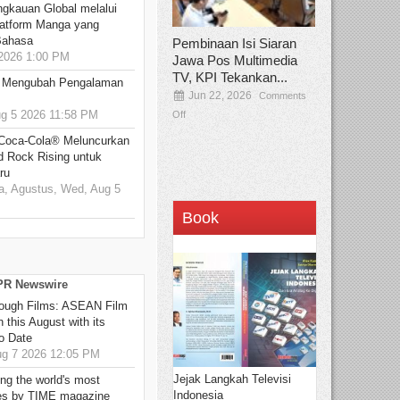
ngkauan Global melalui
atform Manga yang
Bahasa
Pembinaan Isi Siaran
2026 1:00 PM
Jawa Pos Multimedia
TV, KPI Tekankan...
: Mengubah Pengalaman
Jun 22, 2026
Comments
 5 2026 11:58 PM
Off
 Coca-Cola® Meluncurkan
d Rock Rising untuk
ru
, Agustus, Wed, Aug 5
Book
 PR Newswire
hrough Films: ASEAN Film
 this August with its
o Date
g 7 2026 12:05 PM
Jejak Langkah Televisi
g the world's most
Indonesia
es by TIME magazine