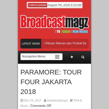
Latest update
August 7th, 2026 9:16 AM
Meramaikan Jakarta dengan Ribuan Mainan dan Produk Bayi dari Seluruh Dunia, I
LATEST NEWS
Menjadi Gerbang Inovasi dan Peluang Bisnis Industri Gifts dan Housewares Asia T
APMF 2026 Dorong Industri Beralih dari Kampanye ke Kolaborasi Jangka Panjang
PARAMORE: TOUR
Rayakan Perpaduan Warisan Dan Semangat Lokal, BIRKENSTOCK INDONESIA Mem
FOUR JAKARTA
Meramaikan Jakarta dengan Ribuan Mainan dan Produk Bayi dari Seluruh Dunia, I
2018
Dec 29, 2017
broadcastmagz
Film &
Comments Off
Music