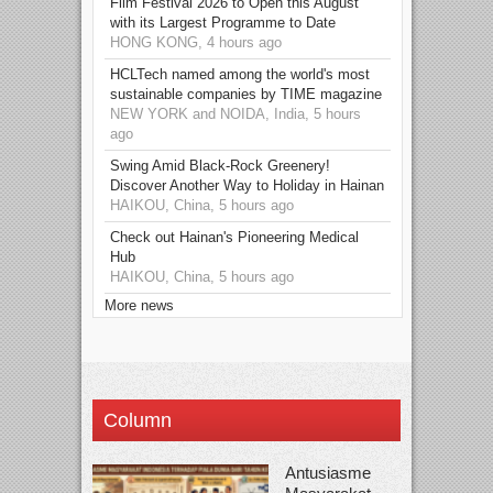
Film Festival 2026 to Open this August
with its Largest Programme to Date
HONG KONG, 4 hours ago
HCLTech named among the world's most
sustainable companies by TIME magazine
NEW YORK and NOIDA, India, 5 hours
ago
Swing Amid Black‑Rock Greenery!
Discover Another Way to Holiday in Hainan
HAIKOU, China, 5 hours ago
Check out Hainan's Pioneering Medical
Hub
HAIKOU, China, 5 hours ago
More news
Column
Antusiasme