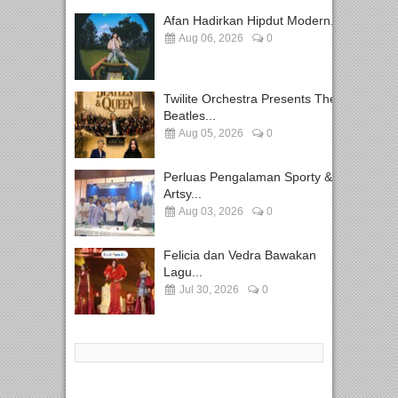
Afan Hadirkan Hipdut Modern...
Aug 06, 2026
0
Twilite Orchestra Presents The
Beatles...
Aug 05, 2026
0
Perluas Pengalaman Sporty &
Artsy...
Aug 03, 2026
0
Felicia dan Vedra Bawakan
Lagu...
Jul 30, 2026
0