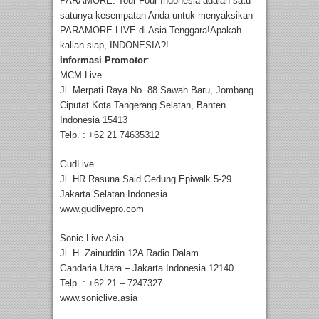
PARAMORE: Tour Four Indonesia adalah satu-
satunya kesempatan Anda untuk menyaksikan
PARAMORE LIVE di Asia Tenggara!Apakah
kalian siap, INDONESIA?!
Informasi Promotor
:
MCM Live
Jl. Merpati Raya No. 88 Sawah Baru, Jombang
Ciputat Kota Tangerang Selatan, Banten
Indonesia 15413
Telp. : +62 21 74635312
GudLive
Jl. HR Rasuna Said Gedung Epiwalk 5-29
Jakarta Selatan Indonesia
www.gudlivepro.com
Sonic Live Asia
Jl. H. Zainuddin 12A Radio Dalam
Gandaria Utara – Jakarta Indonesia 12140
Telp. : +62 21 – 7247327
www.soniclive.asia