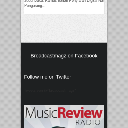
Judul Buku: Kamus Istilah Penyiaran Digital Nama
Pengarang:...
Broadcastmagz on Facebook
Follow me on Twitter
Tweets von @"broadcastmagz"