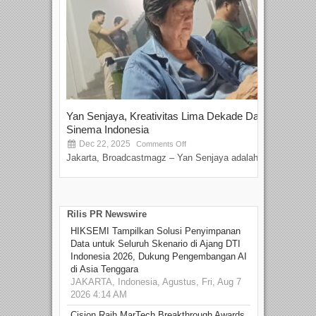
Yan Senjaya, Kreativitas Lima Dekade Dalam
Tam
Sinema Indonesia
Film
Dec 22, 2025
S
Comments Off
Jakarta, Broadcastmagz – Yan Senjaya adalah...
Beka
talen
Rilis PR Newswire
HIKSEMI Tampilkan Solusi Penyimpanan
Data untuk Seluruh Skenario di Ajang DTI
Indonesia 2026, Dukung Pengembangan AI
di Asia Tenggara
JAKARTA, Indonesia, Agustus, Fri, Aug 7
2026 4:14 AM
Cision Raih MarTech Breakthrough Awards