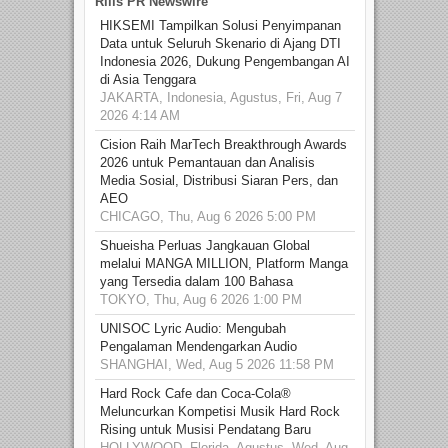
Rilis PR Newswire
HIKSEMI Tampilkan Solusi Penyimpanan
Data untuk Seluruh Skenario di Ajang DTI
Indonesia 2026, Dukung Pengembangan AI
di Asia Tenggara
JAKARTA, Indonesia, Agustus, Fri, Aug 7
2026 4:14 AM
Cision Raih MarTech Breakthrough Awards
2026 untuk Pemantauan dan Analisis
Media Sosial, Distribusi Siaran Pers, dan
AEO
CHICAGO, Thu, Aug 6 2026 5:00 PM
Shueisha Perluas Jangkauan Global
melalui MANGA MILLION, Platform Manga
yang Tersedia dalam 100 Bahasa
TOKYO, Thu, Aug 6 2026 1:00 PM
UNISOC Lyric Audio: Mengubah
Pengalaman Mendengarkan Audio
SHANGHAI, Wed, Aug 5 2026 11:58 PM
Hard Rock Cafe dan Coca-Cola®
Meluncurkan Kompetisi Musik Hard Rock
Rising untuk Musisi Pendatang Baru
HOLLYWOOD, Florida, Agustus, Wed, Aug