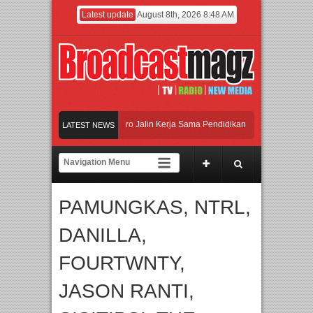
Latest update
August 8th, 2026 8:48 AM
Universitas Agung Podomoro Jalin Kerja Sama Pendidikan dan Riset untuk Cetak 
LATEST NEWS
kan Jakarta dengan Ribuan Mainan dan Produk Bayi dari Seluruh Dunia, IBTE 20
 Gerbang Inovasi dan Peluang Bisnis Industri Gifts dan Housewares Asia Tenggar
PAMUNGKAS, NTRL,
Universitas Agung Podomoro Jalin Kerja Sama Pendidikan dan Riset untuk Cetak 
DANILLA,
FOURTWNTY,
JASON RANTI,