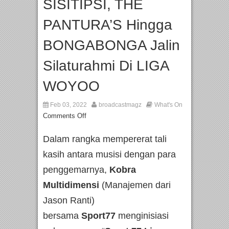
SISITIPSI, THE
PANTURA’S Hingga
BONGABONGA Jalin
Silaturahmi Di LIGA
WOYOO
Feb 03, 2022
broadcastmagz
What's On
Comments Off
Dalam rangka mempererat tali
kasih antara musisi dengan para
penggemarnya,
Kobra
Multidimensi
(Manajemen dari
Jason Ranti)
bersama
Sport77
menginisiasi