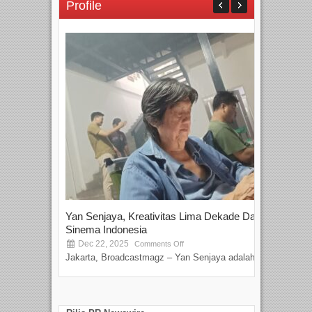
Profile
Yan Senjaya, Kreativitas Lima Dekade Dalam
Tam
Sinema Indonesia
Film
Dec 22, 2025
S
Comments Off
Jakarta, Broadcastmagz – Yan Senjaya adalah...
Beka
talen