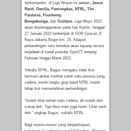
berkompetisi di Liga Woyoo ini adalah,
Jason
Ranti
,
Danilla, Pamungkas, NTRL, The
Panturas, Fourtwnty,
Bongabonga,
dan
Sisitipsi.
Liga Woyo 2022
akan diselenggarakan pada hari Kamis, tanggal
27 Januari 2022 bertempat di GOR Ciracas Jl.
Raya Jakarta Bogor km. 25. Adapun
pertandingan seru tersebut akan tayang secara
terjadwal di kanal youtube Sport77 rentang
Februari hingga Maret 2022.
Vokalis NTRL, Bagus mengaku tidak ikut
bermain akibat melihat salah satu peserta yang
cedera, meski begitu grup band NTRL masih
tetap ikut memeriahkan pertandingan.
“Sudah lihat teman satu cedera, ah sudah oke
cukup deh. Tapi bisa main juga nanti. Lihat nanti
deh,” ungkap Bagus, vokalis NTRL.
Bagi musisi-musisi yang berpartisipasi,
turnamen ini sebagai ajang silaturahmi. Menang