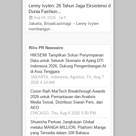
Lenny Ivylen: 26 Tahun Jaga Eksistensi di
Yan
Dunia Fashion...
Sin
Aug 08, 2026
0
D
Jakarta, Broadcastmagz – Lenny Ivylen
Jaka
membangun...
Rilis PR Newswire
HIKSEMI Tampilkan Solusi Penyimpanan
Data untuk Seluruh Skenario di Ajang DTI
Indonesia 2026, Dukung Pengembangan AI
di Asia Tenggara
JAKARTA, Indonesia, Agustus, Fri, Aug 7
2026 4:14 AM
Cision Raih MarTech Breakthrough Awards
2026 untuk Pemantauan dan Analisis
Media Sosial, Distribusi Siaran Pers, dan
AEO
CHICAGO, Thu, Aug 6 2026 5:00 PM
Shueisha Perluas Jangkauan Global
melalui MANGA MILLION, Platform Manga
yang Tersedia dalam 100 Bahasa