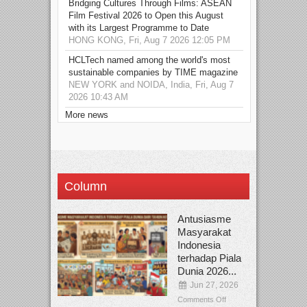
Bridging Cultures Through Films: ASEAN
Film Festival 2026 to Open this August
with its Largest Programme to Date
HONG KONG, Fri, Aug 7 2026 12:05 PM
HCLTech named among the world's most
sustainable companies by TIME magazine
NEW YORK and NOIDA, India, Fri, Aug 7
2026 10:43 AM
More news
Column
Antusiasme
Masyarakat
Indonesia
terhadap Piala
Dunia 2026...
Jun 27, 2026
Comments Off