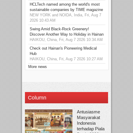
HCLTech named among the world's most
sustainable companies by TIME magazine
NEW YORK and NOIDA, India, Fri, Aug 7
2026 10:43 AM
Swing Amid Black‑Rock Greenery!
Discover Another Way to Holiday in Hainan
HAIKOU, China, Fri, Aug 7 2026 10:34 AM
Check out Hainan's Pioneering Medical
Hub
HAIKOU, China, Fri, Aug 7 2026 10:27 AM
More news
Column
Antusiasme
Masyarakat
Indonesia
terhadap Piala