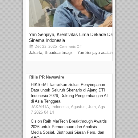
Yan Senjaya, Kreativitas Lima Dekade Dalam
Tam
Sinema Indonesia
Film
Dec 22, 2025
S
Comments Off
Jakarta, Broadcastmagz – Yan Senjaya adalah...
Beka
talen
Rilis PR Newswire
HIKSEMI Tampilkan Solusi Penyimpanan
Data untuk Seluruh Skenario di Ajang DTI
Indonesia 2026, Dukung Pengembangan AI
di Asia Tenggara
JAKARTA, Indonesia, Agustus, Jum, Ags
7 2026 04.14
Cision Raih MarTech Breakthrough Awards
2026 untuk Pemantauan dan Analisis
Media Sosial, Distribusi Siaran Pers, dan
AEO