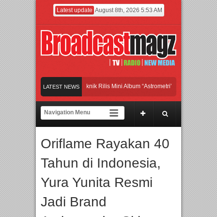
Latest update
August 8th, 2026 5:53 AM
Band Britpop Asal Bogor Piknik Rilis Mini Album “Astrometri”
Meramaikan Jakart
LATEST NEWS
Menjadi Gerbang Inovasi dan Peluang Bisnis Industri Gifts dan Housewares Asia T
APMF 2026 Dorong Industri Beralih dari Kampanye ke Kolaborasi Jangka Panjang
Oriflame Rayakan 40
Tahun di Indonesia,
Yura Yunita Resmi
Jadi Brand