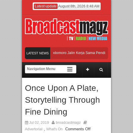
Latest update
August 8th, 2026 8:48 AM
I dan Universitas Agung Podomoro Jalin Kerja Sama Pendidikan dan Riset untuk 
LATEST NEWS
eramaikan Jakarta dengan Ribuan Mainan dan Produk Bayi dari Seluruh Dunia, I
enjadi Gerbang Inovasi dan Peluang Bisnis Industri Gifts dan Housewares Asia Te
Once Upon A Plate,
I dan Universitas Agung Podomoro Jalin Kerja Sama Pendidikan dan Riset untuk 
Storytelling Through
Fine Dining
Jul 02, 2019
broadcastmagz
,
Comments Off
Advertorial
What's On