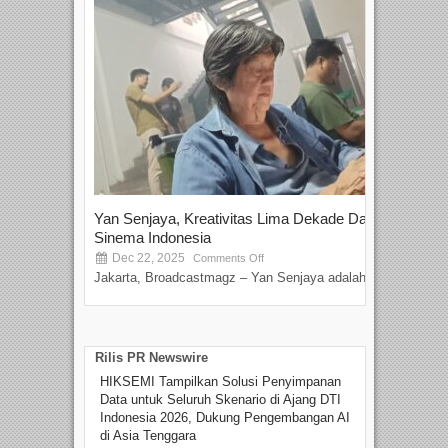
Yan Senjaya, Kreativitas Lima Dekade Dalam
Tam
Sinema Indonesia
Film
Dec 22, 2025
S
Comments Off
Jakarta, Broadcastmagz – Yan Senjaya adalah...
Beka
talen
Rilis PR Newswire
HIKSEMI Tampilkan Solusi Penyimpanan
Data untuk Seluruh Skenario di Ajang DTI
Indonesia 2026, Dukung Pengembangan AI
di Asia Tenggara