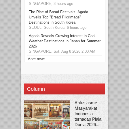
SINGAPORE, 3 hours ago
The Rise of Bread Festivals: Agoda
Unveils Top "Bread Pilgrimage"
Destinations in South Korea
SEOUL, South Korea, 6 hours ago
Agoda Reveals Growing Interest in Cool-
Weather Destinations in Japan for Summer
2026
SINGAPORE, Sat, Aug 8 2026 2:00 AM
More news
Column
Antusiasme
Masyarakat
Indonesia
terhadap Piala
Dunia 2026...