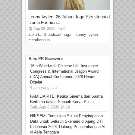
Lenny Ivylen: 26 Tahun Jaga Eksistensi di
Yan
Dunia Fashion...
Sin
Aug 08, 2026
0
D
Jakarta, Broadcastmagz – Lenny Ivylen
Jaka
membangun...
Rilis PR Newswire
16th Worldwide Chinese Life Insurance
Congress & International Dragon Award
(IDA) Annual Conference 2026 Resmi
Digelar
4 jam yang lalu
FAMILIARITÉ: Ketika Sinema dan Sastra
Bertemu dalam Sebuah Karya Puitis
Sab, Ags 8 2026 14.19
HIKSEMI Tampilkan Solusi Penyimpanan
Data untuk Seluruh Skenario di Ajang DTI
Indonesia 2026, Dukung Pengembangan AI
di Asia Tenggara