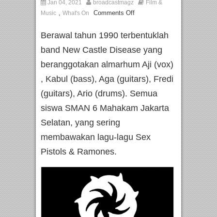
Jan 04, 2021
broadcastmagz
Film &
,
Comments Off
Music
What's On
Berawal tahun 1990 terbentuklah
band New Castle Disease yang
beranggotakan almarhum Aji (vox)
, Kabul (bass), Aga (guitars), Fredi
(guitars), Ario (drums). Semua
siswa SMAN 6 Mahakam Jakarta
Selatan, yang sering
membawakan lagu-lagu Sex
Pistols & Ramones.