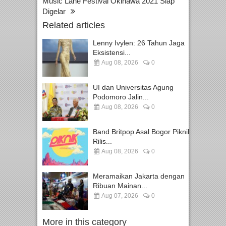
Music Lane Festival Okinawa 2021 Siap
Digelar
Related articles
Lenny Ivylen: 26 Tahun Jaga
Eksistensi...
Aug 08, 2026
0
UI dan Universitas Agung
Podomoro Jalin...
Aug 08, 2026
0
Band Britpop Asal Bogor Piknik
Rilis...
Aug 08, 2026
0
Meramaikan Jakarta dengan
Ribuan Mainan...
Aug 07, 2026
0
More in this category