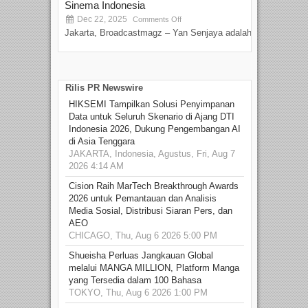
Sinema Indonesia
Film
Dec 22, 2025
S
Comments Off
Jakarta, Broadcastmagz – Yan Senjaya adalah...
Beka
talen
Rilis PR Newswire
HIKSEMI Tampilkan Solusi Penyimpanan
Data untuk Seluruh Skenario di Ajang DTI
Indonesia 2026, Dukung Pengembangan AI
di Asia Tenggara
JAKARTA, Indonesia, Agustus, Fri, Aug 7
2026 4:14 AM
Cision Raih MarTech Breakthrough Awards
2026 untuk Pemantauan dan Analisis
Media Sosial, Distribusi Siaran Pers, dan
AEO
CHICAGO, Thu, Aug 6 2026 5:00 PM
Shueisha Perluas Jangkauan Global
melalui MANGA MILLION, Platform Manga
yang Tersedia dalam 100 Bahasa
TOKYO, Thu, Aug 6 2026 1:00 PM