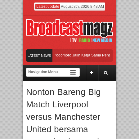
Latest update
August 8th, 2026 8:48 AM
UI dan Universitas Agung Podomoro Jalin Kerja Sama Pendidikan dan Riset untu
LATEST NEWS
Meramaikan Jakarta dengan Ribuan Mainan dan Produk Bayi dari Seluruh Dunia,
Menjadi Gerbang Inovasi dan Peluang Bisnis Industri Gifts dan Housewares Asia
Nonton Bareng Big
UI dan Universitas Agung Podomoro Jalin Kerja Sama Pendidikan dan Riset untu
Match Liverpool
versus Manchester
United bersama