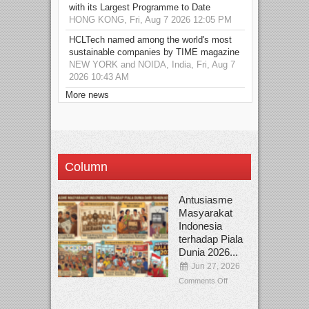
with its Largest Programme to Date
HONG KONG, Fri, Aug 7 2026 12:05 PM
HCLTech named among the world's most
sustainable companies by TIME magazine
NEW YORK and NOIDA, India, Fri, Aug 7
2026 10:43 AM
More news
Column
Antusiasme
Masyarakat
Indonesia
terhadap Piala
Dunia 2026...
Jun 27, 2026
Comments Off