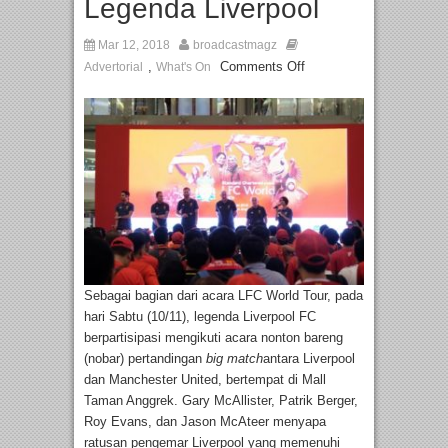
Legenda Liverpool
Mar 12, 2018
broadcastmagz
,
Comments Off
Advertorial
What's On
Sebagai bagian dari acara LFC World Tour, pada
hari Sabtu (10/11), legenda Liverpool FC
berpartisipasi mengikuti acara nonton bareng
(nobar) pertandingan
big match
antara Liverpool
dan Manchester United, bertempat di Mall
Taman Anggrek. Gary McAllister, Patrik Berger,
Roy Evans, dan Jason McAteer menyapa
ratusan pengemar Liverpool yang memenuhi