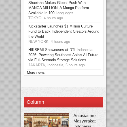
Shueisha Makes Global Push With
MANGA MILLION, A Manga Platform
Available in 100 Languages
TOKYO, 4 hours ago
Kickstarter Launches $1 Million Culture
Fund to Back Independent Creators Around
the World
NEW YORK, 4 hours ago
HIKSEMI Showcases at DTI Indonesia
2026: Powering Southeast Asia's AI Future
via Full‑Scenario Storage Solutions
JAKARTA, Indonesia, 5 hours ago
More news
Column
Antusiasme
Masyarakat
Indonesia