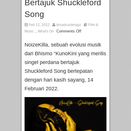
Bertajuk Shuckleford
Song
Feb 12, 2022
broadcastmagz
Film &
,
Comments Off
Music
What's On
NoizeKilla, sebuah evolusi musik
dari Bhismo “KunoKini yang merilis
singel perdana bertajuk
Shuckleford Song bertepatan
dengan hari kasih sayang, 14
Februari 2022.