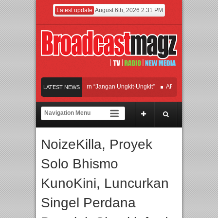
Latest update
August 6th, 2026 2:31 PM
fan Hadirkan Hipdut Modern “Jangan Ungkit-Ungkit”
APMF 2026 Dorong Indust
LATEST NEWS
Rayakan Perpaduan Warisan Dan Semangat Lokal, BIRKENSTOCK INDONESIA Mem
olaborasi UT School, PTBA, dan Kamaju Tingkatkan Kualitas SDM melalui Basic
NoizeKilla, Proyek
wilite Orchestra Presents The Beatles & Queen – feat. Marcello Tahitoe dan Sand
Solo Bhismo
KunoKini, Luncurkan
Singel Perdana