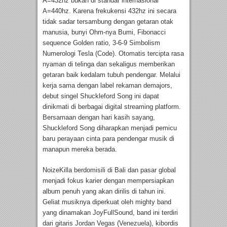
A=432hz bukan di standar internasional
A=440hz. Karena frekukensi 432hz ini secara
tidak sadar tersambung dengan getaran otak
manusia, bunyi Ohm-nya Bumi, Fibonacci
sequence Golden ratio, 3-6-9 Simbolism
Numerologi Tesla (Code). Otomatis tercipta rasa
nyaman di telinga dan sekaligus memberikan
getaran baik kedalam tubuh pendengar. Melalui
kerja sama dengan label rekaman demajors,
debut singel Shuckleford Song ini dapat
dinikmati di berbagai digital streaming platform.
Bersamaan dengan hari kasih sayang,
Shuckleford Song diharapkan menjadi pemicu
baru perayaan cinta para pendengar musik di
manapun mereka berada.
NoizeKilla berdomisili di Bali dan pasar global
menjadi fokus karier dengan mempersiapkan
album penuh yang akan dirilis di tahun ini.
Geliat musiknya diperkuat oleh mighty band
yang dinamakan JoyFullSound, band ini terdiri
dari gitaris Jordan Vegas (Venezuela), kibordis