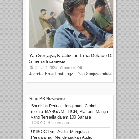
Yan Senjaya, Kreativitas Lima Dekade Dalam
Tam
Sinema Indonesia
Film
Dec 22, 2025
S
Comments Off
Jakarta, Broadcastmagz – Yan Senjaya adalah...
Beka
talen
Rilis PR Newswire
Shueisha Perluas Jangkauan Global
melalui MANGA MILLION, Platform Manga
yang Tersedia dalam 100 Bahasa
TOKYO, 4 hours ago
UNISOC Lyric Audio: Mengubah
Pengalaman Mendengarkan Audio