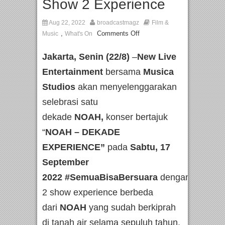
Show 2 Experience
Twilite Orchestra Presents The Beatles & Queen –
feat. Marcello Tahitoe dan Sandhy Sondoro
Aug 22, 2022
broadcastmagz
Film &
,
Comments Off
Music
What's On
Jakarta, Senin (22/8)
–
New Live
Entertainment
bersama
Musica
Studios
akan menyelenggarakan
selebrasi satu
dekade
NOAH,
konser bertajuk
“
NOAH – DEKADE
EXPERIENCE”
pada
Sabtu, 17
September
2022
#SemuaBisaBersuara
dengan
2 show experience berbeda
dari
NOAH
yang sudah berkiprah
di tanah air selama sepuluh tahun,