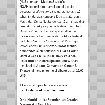
(NLE)
bersama
Musica Studio’s,
NOAH
berjanji akan tampil special pada
perayaan
anniversary
yang genap berusia 10
tahun ini dengan konsep 2 Dunia, yaitu Dunia
Maya dan Dunia Nyata dengan 2 art Stage di 2
tempat concert yang berbeda dalam satu hari.
Dimana 2 pertunjukan yang akan dikemas
dalam area indoor theatre dan outdoor festival
pada hari Sabtu 17 September 2022 dengan
jadwal acara untuk
show outdoor festival
experience
akan berlokasi di
Plaza Parkir
Barat JIExpo
mulai pukul
15.00 WIB
dan
untuk
indoor theatre speacial show
akan
berlokasi di
JIexpo Convention Center &
Theatre
dimana pintu mulai dibuka pukul
19.00
WIB.
Tiket dapat diperoleh secara online
melalui
nle.co.id
atau
loket.com
.
Dino Hamid
selaku
Founder
dan
Creative
Director
dari
New Live