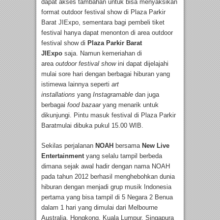
dapat akses tambahan untuk bisa menyaksikan
format outdoor festival show di Plaza Parkir
Barat JIExpo, sementara bagi pembeli tiket
festival hanya dapat menonton di area outdoor
festival show di
Plaza Parkir Barat
JIExpo
saja. Namun kemeriahan di
area
outdoor festival show
ini dapat dijelajahi
mulai sore hari dengan berbagai hiburan yang
istimewa lainnya seperti
art
installations
yang
Instagramable
dan juga
berbagai
food bazaar
yang menarik untuk
dikunjungi. Pintu masuk festival di Plaza Parkir
Baratmulai dibuka pukul 15.00 WIB.
Sekilas perjalanan
NOAH
bersama
New Live
Entertainment
yang selalu tampil berbeda
dimana sejak awal hadir dengan nama NOAH
pada tahun 2012 berhasil menghebohkan dunia
hiburan dengan menjadi grup musik Indonesia
pertama yang bisa tampil di 5 Negara 2 Benua
dalam 1 hari yang dimulai dari Melbourne
Australia, Hongkong, Kuala Lumpur, Singapura