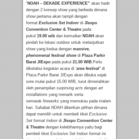
“
NOAH – DEKADE EXPERIENCE”
akan hadir
dengan 2 konsep show yang berbeda dimana
show pertama akan tampil dengan
format
Exclusive Set Indoor
di
JIexpo
Convention Center & Theatre
pada
pukul
19.00 wib
dan kemudian
NOAH
akan
pindah ke lokasi outdoor untuk melanjutkan
show yang kedua dengan
massive,
phenomenal festival show
di
Plaza Parkir
Barat JIExpo
pada pukul
21.00 WIB
.Perlu
diketahui kegiatan acara di ‘
area festival’
di
Plaza Parkir Barat JIExpo akan dibuka sejak
sore mulai pukul 15.00 WIB, turut dimeriahkan
oleh penampilan
surprising acts
dengan
art
installations
yang menarik serta
semarak
fireworks
yang memukau pada malam
hari. Sahabat NOAH diberikan pilihan dimana
dapat memilih untuk membeli tiket
Exclusive
Set format Indoor
di
JIexpo Convention Center
& Theatre
dengan kelebihannya yaitu bagi
pembeli tiket
Exclusive Set Indoor format
ini