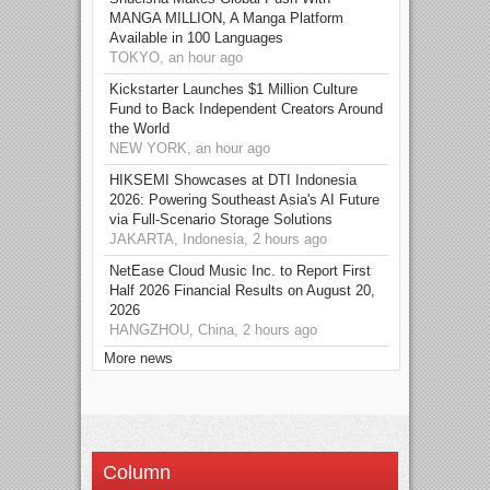
MANGA MILLION, A Manga Platform
Available in 100 Languages
TOKYO, an hour ago
Kickstarter Launches $1 Million Culture
Fund to Back Independent Creators Around
the World
NEW YORK, an hour ago
HIKSEMI Showcases at DTI Indonesia
2026: Powering Southeast Asia's AI Future
via Full‑Scenario Storage Solutions
JAKARTA, Indonesia, 2 hours ago
NetEase Cloud Music Inc. to Report First
Half 2026 Financial Results on August 20,
2026
HANGZHOU, China, 2 hours ago
More news
Column