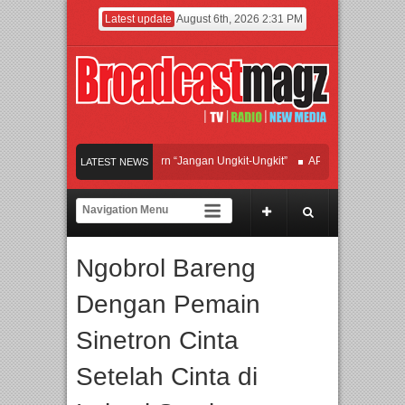
Latest update
August 6th, 2026 2:31 PM
fan Hadirkan Hipdut Modern “Jangan Ungkit-Ungkit”
APMF 2026 Dorong Industr
LATEST NEWS
ayakan Perpaduan Warisan Dan Semangat Lokal, BIRKENSTOCK INDONESIA Mem
olaborasi UT School, PTBA, dan Kamaju Tingkatkan Kualitas SDM melalui Basic 
Ngobrol Bareng
wilite Orchestra Presents The Beatles & Queen – feat. Marcello Tahitoe dan Sand
Dengan Pemain
Sinetron Cinta
Setelah Cinta di