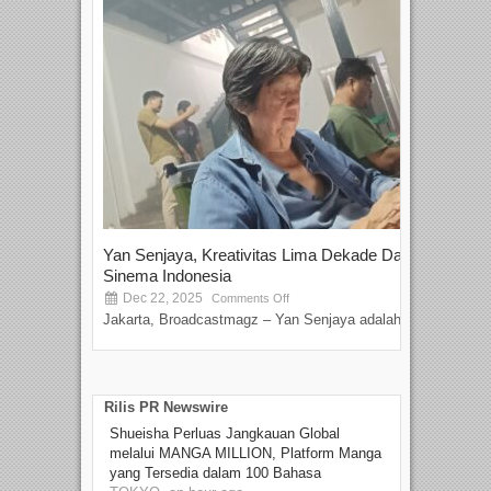
Yan Senjaya, Kreativitas Lima Dekade Dalam
Tam
Sinema Indonesia
Film
Dec 22, 2025
S
Comments Off
Jakarta, Broadcastmagz – Yan Senjaya adalah...
Beka
talen
Rilis PR Newswire
Shueisha Perluas Jangkauan Global
melalui MANGA MILLION, Platform Manga
yang Tersedia dalam 100 Bahasa