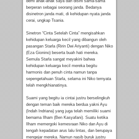
demi anak-anak saya dan disini sama-sama
berperan sebagai seorang janda. Bedanya
disinetron janda mati, di kehidupan nyata janda
cerai, ungkap Tsania.
Sinetron “Cinta Setelah Cinta” mengisahkan
kehidupan keluarga kecil yang dibangun oleh
pasangan Starla (Ririn Dwi Ariyanti) dengan Niko
(Eza Gionino) beserta buah hati mereka.
Semula Starla sangat meyakini bahwa
kehidupan keluarga kecil mereka begitu
harmonis dan penuh cinta namun tanpa
sepengetahuan Starla, selama ini Niko ternyata
telah mengkhianatinya.
Suami yang begitu ia cintai justru berselingkuh
dengan teman baik mereka berdua yakni Ayu
(Indah Indriana) yang juga telah memiliki suami
bernama Ilham (Ben Kasyafani). Suatu ketika
Ilham memergoki kemesraan Niko dan Ayu di
tengah kepadatan arus lalu lintas, dan berupaya
mengejar mereka. Namun nasib buruk justru