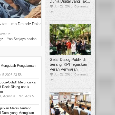
Dunia Digital yang Tak...
Jun 22, 2026
Comments
Off
ivitas Lima Dekade Dalam
Tamee Irelly Menjadi Juri Open Casti
Film Terbaru...
Sep 08, 2025
nts Off
Comments Off
z – Yan Senjaya adalah...
Bekasi, Broadcastmagz – Dalam upaya me
talenta...
Gelar Dialog Publik di
Serang, KPI Tegaskan
: Mengubah Pengalaman
Peran Penyiaran
Jun 22, 2026
Comments
 5 2026 23.58
Off
 Coca-Cola® Meluncurkan
d Rock Rising untuk
ru
, Agustus, Rab, Ags 5
gatkan Merek tentang
i Data' yang Merugikan