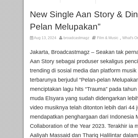
New Single Aan Story & Di
Pelan Melupakan”
,
Aug 13, 2024
broadcastmagz
Film & Music
What's O
Jakarta, Broadcastmagz – Seakan tak perna
Aan Story sebagai produser sekaligus pencip
trending di sosial media dan platform musik d
terbarunya berjudul “Pelan-pelan Melupakan
menciptakan lagu hits “Trauma” pada tahun
muda Elsyara yang sudah didengarkan lebih d
video musiknya telah ditonton lebih dari 44 j
mendapatkan penghargaan dari Indonesia M
Collaboration of the Year 2023. Terakhir i
Aaliyah Massaid dan Thariq Halilintar dalam 