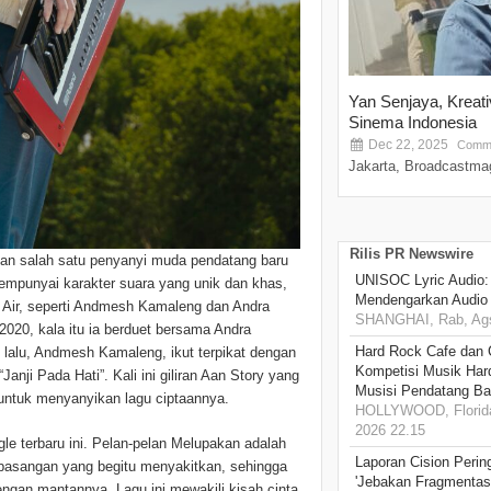
Yan Senjaya, Kreat
Sinema Indonesia
Dec 22, 2025
Comme
Jakarta, Broadcastmag
Rilis PR Newswire
kan salah satu penyanyi muda pendatang baru
UNISOC Lyric Audio
empunyai karakter suara yang unik dan khas,
Mendengarkan Audio
h Air, seperti Andmesh Kamaleng dan Andra
SHANGHAI, Rab, Ags
020, kala itu ia berduet bersama Andra
Hard Rock Cafe dan
lalu, Andmesh Kamaleng, ikut terpikat dengan
Kompetisi Musik Har
nji Pada Hati”. Kali ini giliran Aan Story yang
Musisi Pendatang Ba
untuk menyanyikan lagu ciptaannya.
HOLLYWOOD, Florida
2026 22.15
gle terbaru ini. Pelan-pelan Melupakan adalah
Laporan Cision Perin
pasangan yang begitu menyakitkan, sehingga
'Jebakan Fragmentas
engan mantannya. Lagu ini mewakili kisah cinta