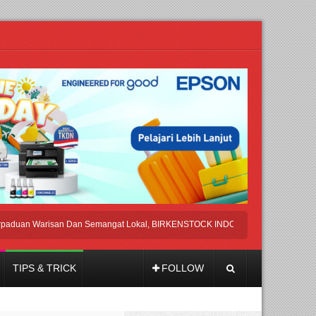
 Warisan Dan Semangat Lokal, BIRKENSTOCK INDONESIA Membuka Took di Ubu
TIPS & TRICK
FOLLOW