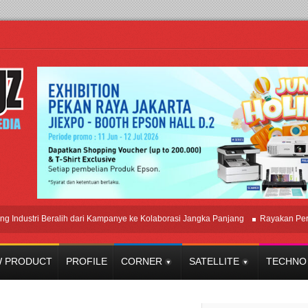
tri Beralih dari Kampanye ke Kolaborasi Jangka Panjang
Rayakan Perpaduan
 PRODUCT
PROFILE
CORNER
SATELLITE
TECHNO