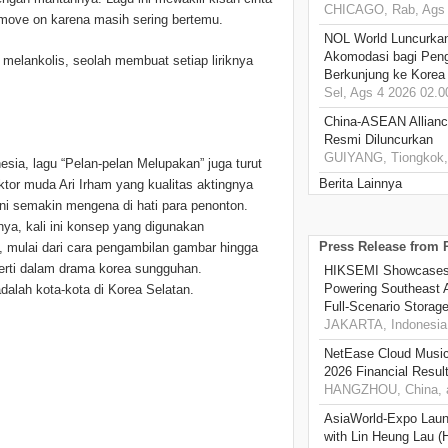
CHICAGO, Rab, Ags 
 move on karena masih sering bertemu.
NOL World Luncurka
Akomodasi bagi Pen
melankolis, seolah membuat setiap liriknya
Berkunjung ke Korea
Sel, Ags 4 2026 02.0
China-ASEAN Alliance
Resmi Diluncurkan
GUIYANG, Tiongkok, 
nesia, lagu “Pelan-pelan Melupakan” juga turut
Berita Lainnya
or muda Ari Irham yang kualitas aktingnya
ini semakin mengena di hati para penonton.
nya, kali ini konsep yang digunakan
Press Release from
a, mulai dari cara pengambilan gambar hingga
erti dalam drama korea sungguhan.
HIKSEMI Showcases 
Powering Southeast A
 adalah kota-kota di Korea Selatan.
Full‑Scenario Storage
JAKARTA, Indonesia,
NetEase Cloud Music 
2026 Financial Resul
HANGZHOU, China, a
AsiaWorld-Expo Laun
with Lin Heung Lau (H