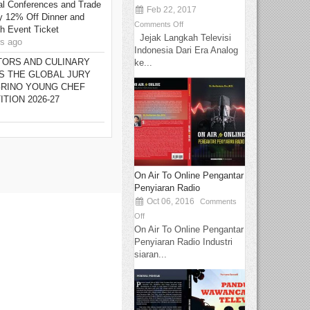
nal Conferences and Trade
Feb 22, 2017
y 12% Off Dinner and
Comments Off
th Event Ticket
Jejak Langkah Televisi
s ago
Indonesia Dari Era Analog
TORS AND CULINARY
ke...
S THE GLOBAL JURY
GRINO YOUNG CHEF
TION 2026-27
On Air To Online Pengantar
Penyiaran Radio
Oct 06, 2016
Comments
Off
On Air To Online Pengantar
Penyiaran Radio Industri
siaran...