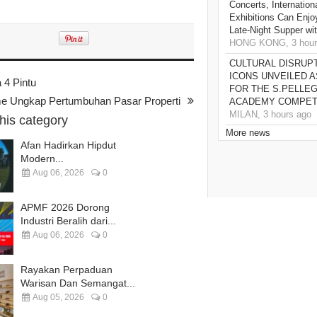
Concerts, Internatio
Exhibitions Can Enjo
Late-Night Supper wi
HONG KONG, 3 hour
CULTURAL DISRUP
ICONS UNVEILED A
 4 Pintu
FOR THE S.PELLE
e Ungkap Pertumbuhan Pasar Properti
ACADEMY COMPETI
MILAN, 3 hours ago
this category
More news
Afan Hadirkan Hipdut
Modern...
Aug 06, 2026
0
APMF 2026 Dorong
Industri Beralih dari...
Aug 06, 2026
0
Rayakan Perpaduan
Warisan Dan Semangat...
Aug 05, 2026
0