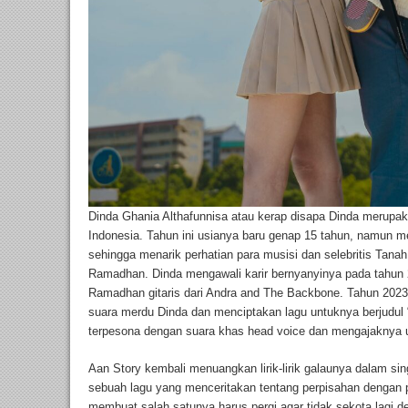
Dinda Ghania Althafunnisa atau kerap disapa Dinda merupa
Indonesia. Tahun ini usianya baru genap 15 tahun, namun m
sehingga menarik perhatian para musisi dan selebritis Tana
Ramadhan. Dinda mengawali karir bernyanyinya pada tahun 2
Ramadhan gitaris dari Andra and The Backbone. Tahun 2023 
suara merdu Dinda dan menciptakan lagu untuknya berjudul “Ja
terpesona dengan suara khas head voice dan mengajaknya 
Aan Story kembali menuangkan lirik-lirik galaunya dalam sin
sebuah lagu yang menceritakan tentang perpisahan dengan 
membuat salah satunya harus pergi agar tidak sekota lagi d