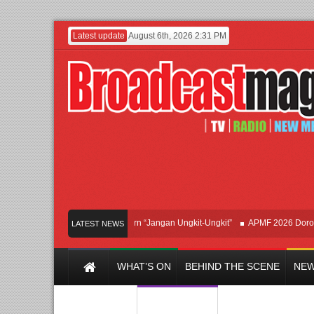
Latest update
August 6th, 2026 2:31 PM
Afan Hadirkan Hipdut Modern “Jangan Ungkit-Ungkit”
APMF 2026 Dorong Indus
LATEST NEWS
WHAT’S ON
BEHIND THE SCENE
NEW
Y CHANNEL
FILM & MUSIC