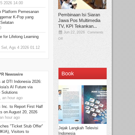
5 2026 14.00
n Platform Pemesanan
Pembinaan Isi Siaran
ggemar K-Pop yang
Jawa Pos Multimedia
 Selatan
TV, KPI Tekankan...
0
Jun 22, 2026
Comments
 for Lifelong Learning
Off
Sel, Ags 4 2026 01.12
Book
 PR Newswire
at DTI Indonesia 2026:
sia's AI Future via
 Solutions
 an hour ago
Inc. to Report First Half
ts on August 20, 2026
n hour ago
ches "Ticket Stub Offer"
Jejak Langkah Televisi
KIA), Visitors to
Indonesia