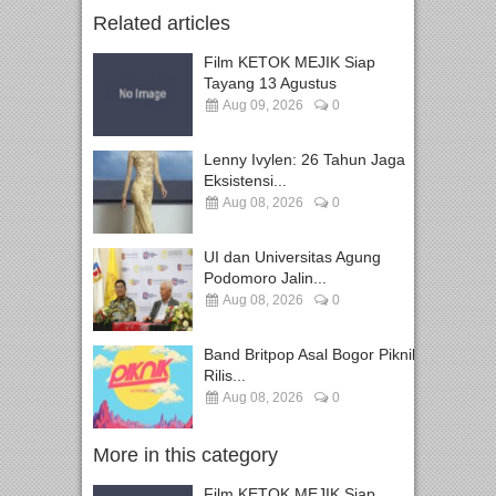
Related articles
Film KETOK MEJIK Siap
Tayang 13 Agustus
Aug 09, 2026
0
Lenny Ivylen: 26 Tahun Jaga
Eksistensi...
Aug 08, 2026
0
UI dan Universitas Agung
Podomoro Jalin...
Aug 08, 2026
0
Band Britpop Asal Bogor Piknik
Rilis...
Aug 08, 2026
0
More in this category
Film KETOK MEJIK Siap