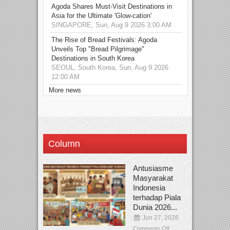
Agoda Shares Must-Visit Destinations in
Asia for the Ultimate 'Glow-cation'
SINGAPORE, Sun, Aug 9 2026 3:00 AM
The Rise of Bread Festivals: Agoda
Unveils Top "Bread Pilgrimage"
Destinations in South Korea
SEOUL, South Korea, Sun, Aug 9 2026
12:00 AM
More news
Column
Antusiasme
Masyarakat
Indonesia
terhadap Piala
Dunia 2026...
Jun 27, 2026
Comments Off