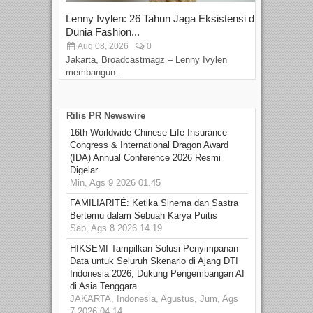
Lenny Ivylen: 26 Tahun Jaga Eksistensi di
Yan
Dunia Fashion...
Sin
Aug 08, 2026
0
D
Jakarta, Broadcastmagz – Lenny Ivylen
Jaka
membangun...
Rilis PR Newswire
16th Worldwide Chinese Life Insurance
Congress & International Dragon Award
(IDA) Annual Conference 2026 Resmi
Digelar
Min, Ags 9 2026 01.45
FAMILIARITÉ: Ketika Sinema dan Sastra
Bertemu dalam Sebuah Karya Puitis
Sab, Ags 8 2026 14.19
HIKSEMI Tampilkan Solusi Penyimpanan
Data untuk Seluruh Skenario di Ajang DTI
Indonesia 2026, Dukung Pengembangan AI
di Asia Tenggara
JAKARTA, Indonesia, Agustus, Jum, Ags
7 2026 04.14