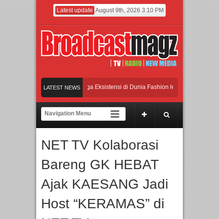
Latest update
August 9th, 2026 3:10 PM
Lenny Ivylen: 26 Tahun Jaga Eksistensi di Dunia Fashion lewat Karya
LATEST NEWS
a Sama Pendidikan dan Riset untuk Cetak Talenta Unggul
Band Britpop Asal Bog
Produk Bayi dari Seluruh Dunia, IBTE 2026 Siap Digelar!
Film KETOK MEJIK 
NET TV Kolaborasi
Bareng GK HEBAT
Ajak KAESANG Jadi
Host “KERAMAS” di