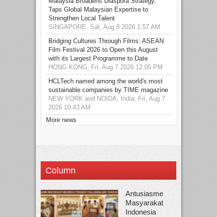
Malaysia Broadens Diaspora Strategy,
Taps Global Malaysian Expertise to
Strengthen Local Talent
SINGAPORE, Sat, Aug 8 2026 1:57 AM
Bridging Cultures Through Films: ASEAN
Film Festival 2026 to Open this August
with its Largest Programme to Date
HONG KONG, Fri, Aug 7 2026 12:05 PM
HCLTech named among the world's most
sustainable companies by TIME magazine
NEW YORK and NOIDA, India, Fri, Aug 7
2026 10:43 AM
More news
Column
Antusiasme
Masyarakat
Indonesia