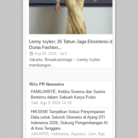
Lenny Ivylen: 26 Tahun Jaga Eksistensi di
Yan
Dunia Fashion...
Sin
Aug 08, 2026
0
D
Jakarta, Broadcastmagz – Lenny Ivylen
Jaka
membangun...
Rilis PR Newswire
FAMILIARITÉ: Ketika Sinema dan Sastra
Bertemu dalam Sebuah Karya Puitis
Sab, Ags 8 2026 14.19
HIKSEMI Tampilkan Solusi Penyimpanan
Data untuk Seluruh Skenario di Ajang DTI
Indonesia 2026, Dukung Pengembangan AI
di Asia Tenggara
JAKARTA, Indonesia, Agustus, Jum, Ags