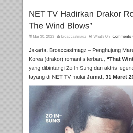
NET TV Hadirkan Drakor Rom
The Wind Blows”
Comments 
Mar 30, 2023
broadcastmagz
What's On
Jakarta, Broadcastmagz – Penghujung Mar
Korea (drakor) romantis terbaru,
“That Win
yang dibintangi Zo In Sung dan aktris legen
tayang di NET TV mulai
Jumat,
31 Maret 2