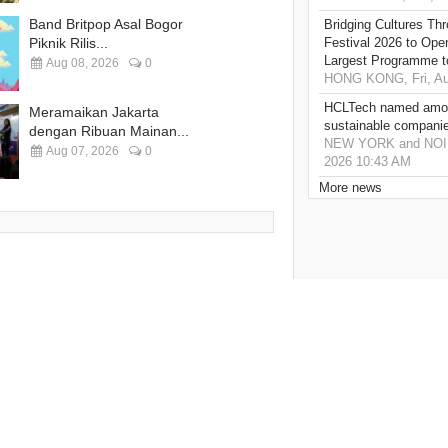
Band Britpop Asal Bogor
Bridging Cultures T
Piknik Rilis...
Festival 2026 to Open
Largest Programme t
Aug 08, 2026
0
HONG KONG, Fri, Au
HCLTech named amon
Meramaikan Jakarta
sustainable compani
dengan Ribuan Mainan...
NEW YORK and NOIDA,
Aug 07, 2026
0
2026 10:43 AM
More news