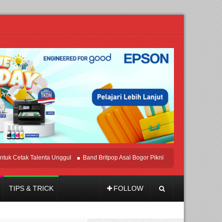
tak Talenta Unggul
Band Britpop Asal Bogor Piknik Rilis Mini Album “Astrometri
TIPS & TRICK
FOLLOW