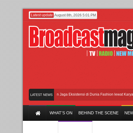
Latest update
August 8th, 2026 5:01 PM
Lenny Ivylen: 26 Tahun Jaga Eksistensi di Dunia Fashion lewat Karya
UI
LATEST NEWS
WHAT’S ON
BEHIND THE SCENE
NEW
Y CHANNEL
FILM & MUSIC