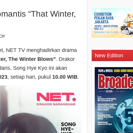
antis “That Winter,
Off
et, NET TV menghadirkan drama
New Edition
ter, The Winter Blows”
. Drakor
daris, Song Hye Kyo ini akan
023
, setiap hari, pukul
10.00 WIB
.