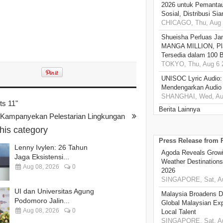
2026 untuk Pemantau
Sosial, Distribusi Si
CHICAGO, Thu, Aug 
Shueisha Perluas Ja
MANGA MILLION, Pl
Tersedia dalam 100 
TOKYO, Thu, Aug 6 
UNISOC Lyric Audio
Mendengarkan Audio
SHANGHAI, Wed, Aug
s 11"
Berita Lainnya
 Kampanyekan Pelestarian Lingkungan
this category
Press Release from
Lenny Ivylen: 26 Tahun
Agoda Reveals Growin
Jaga Eksistensi...
Weather Destination
Aug 08, 2026
0
2026
SINGAPORE, Sat, Au
UI dan Universitas Agung
Malaysia Broadens Di
Podomoro Jalin...
Global Malaysian Exp
Aug 08, 2026
0
Local Talent
SINGAPORE, Sat, Au