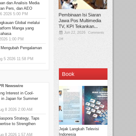
an dan Analisis Media
aran Pers, dan AEO
6 2026 5:00 PM
Pembinaan Isi Siaran
Jawa Pos Multimedia
ngkauan Global melalui
TV, KPI Tekankan...
atform Manga yang
Jun 22, 2026
Comments
Bahasa
2026 1:00 PM
Off
: Mengubah Pengalaman
 5 2026 11:58 PM
Book
 PR Newswire
g Interest in Cool-
s in Japan for Summer
g 8 2026 2:00 AM
aspora Strategy, Taps
ertise to Strengthen
Jejak Langkah Televisi
Indonesia
g 8 2026 1:57 AM