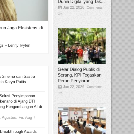
Dunia Digital yang Tak...
Jun 22, 2026
Comments
Off
hun Jaga Eksistensi di
Yan Senjaya, Kreativitas Lima Dekad
Sinema Indonesia
Dec 22, 2025
Comments Off
gz – Lenny Ivylen
Jakarta, Broadcastmagz – Yan Senjaya ada
Gelar Dialog Publik di
Serang, KPI Tegaskan
 Sinema dan Sastra
Peran Penyiaran
h Karya Puitis
Jun 22, 2026
Comments
Off
Solusi Penyimpanan
kenario di Ajang DTI
ung Pengembangan AI di
 Agustus, Fri, Aug 7
 Breakthrough Awards