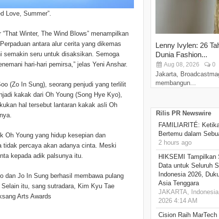
eed Love, Summer”.
r “That Winter, The Wind Blows” menampilkan
Perpaduan antara alur cerita yang dikemas
Lenny Ivylen: 26 Ta
ni semakin seru untuk disaksikan. Semoga
Dunia Fashion...
emani hari-hari pemirsa,” jelas Yeni Anshar.
Aug 08, 2026
0
Jakarta, Broadcastma
membangun...
o (Zo In Sung), seorang penjudi yang terlilit
enjadi kakak dari Oh Young (Song Hye Kyo),
ukan hal tersebut lantaran kakak asli Oh
Rilis PR Newswire
nya.
FAMILIARITÉ: Ketika
Bertemu dalam Sebua
sok Oh Young yang hidup kesepian dan
2 hours ago
a tidak percaya akan adanya cinta. Meski
nta kepada adik palsunya itu.
HIKSEMI Tampilkan 
Data untuk Seluruh S
Indonesia 2026, Duk
Kyo dan Jo In Sung berhasil membawa pulang
Asia Tenggara
Selain itu, sang sutradara, Kim Kyu Tae
JAKARTA, Indonesia,
eksang Arts Awards
2026 4:14 AM
Cision Raih MarTech