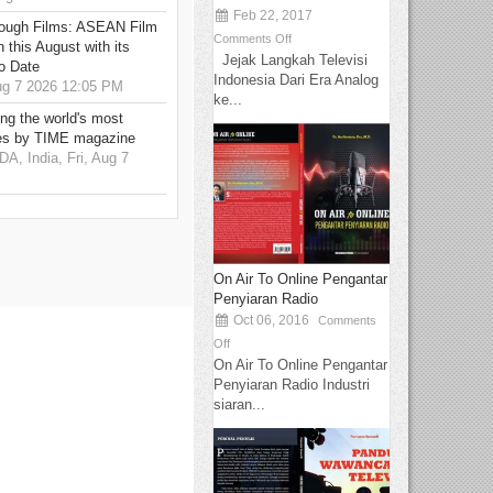
Feb 22, 2017
hrough Films: ASEAN Film
Comments Off
 this August with its
Jejak Langkah Televisi
o Date
Indonesia Dari Era Analog
g 7 2026 12:05 PM
ke...
g the world's most
es by TIME magazine
 India, Fri, Aug 7
On Air To Online Pengantar
Penyiaran Radio
Oct 06, 2016
Comments
Off
On Air To Online Pengantar
Penyiaran Radio Industri
siaran...