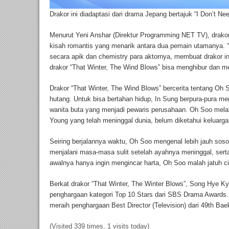
Drakor ini diadaptasi dari drama Jepang bertajuk “I Don’t N
Menurut Yeni Anshar (Direktur Programming NET TV), drako
kisah romantis yang menarik antara dua pemain utamanya. “
secara apik dan chemistry para aktornya, membuat drakor i
drakor “That Winter, The Wind Blows” bisa menghibur dan men
Drakor “That Winter, The Wind Blows” bercerita tentang Oh So
hutang. Untuk bisa bertahan hidup, In Sung berpura-pura m
wanita buta yang menjadi pewaris perusahaan. Oh Soo melak
Young yang telah meninggal dunia, belum diketahui keluarga
Seiring berjalannya waktu, Oh Soo mengenal lebih jauh so
menjalani masa-masa sulit setelah ayahnya meninggal, sert
awalnya hanya ingin mengincar harta, Oh Soo malah jatuh ci
Berkat drakor “That Winter, The Winter Blows”, Song Hye 
penghargaan kategori Top 10 Stars dari SBS Drama Awards. 
meraih penghargaan Best Director (Television) dari 49th Ba
(Visited 339 times, 1 visits today)