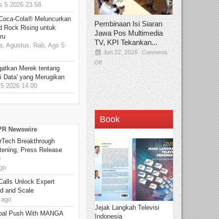
 5 2026 23.58
 Coca-Cola® Meluncurkan
Pembinaan Isi Siaran
d Rock Rising untuk
Jawa Pos Multimedia
ru
TV, KPI Tekankan...
, Agustus, Rab, Ags 5
Jun 22, 2026
Comments
Off
gatkan Merek tentang
i Data' yang Merugikan
5 2026 14.00
Book
 PR Newswire
rTech Breakthrough
stening, Press Release
O
go
Calls Unlock Expert
ed and Scale
 ago
Jejak Langkah Televisi
bal Push With MANGA
Indonesia