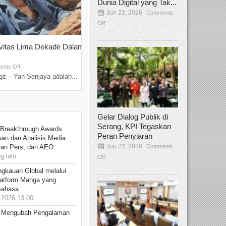
Dunia Digital yang Tak...
Jun 22, 2026
Comments
Off
ivitas Lima Dekade Dalam
Tamee Irelly Menjadi Juri Open Casti
Film Terbaru...
Sep 08, 2025
nts Off
Comments Off
z – Yan Senjaya adalah...
Bekasi, Broadcastmagz – Dalam upaya me
talenta...
Gelar Dialog Publik di
Serang, KPI Tegaskan
 Breakthrough Awards
Peran Penyiaran
an dan Analisis Media
Jun 22, 2026
Comments
aran Pers, dan AEO
 lalu
Off
ngkauan Global melalui
atform Manga yang
Bahasa
2026 13.00
: Mengubah Pengalaman