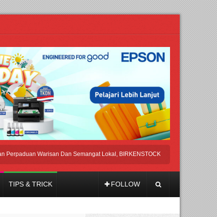
aduan Warisan Dan Semangat Lokal, BIRKENSTOCK INDONESIA Membuka Took d
TIPS & TRICK
FOLLOW