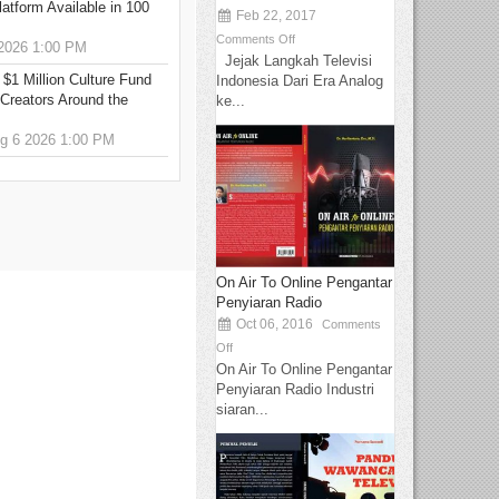
tform Available in 100
Feb 22, 2017
Comments Off
2026 1:00 PM
Jejak Langkah Televisi
 $1 Million Culture Fund
Indonesia Dari Era Analog
Creators Around the
ke...
 6 2026 1:00 PM
On Air To Online Pengantar
Penyiaran Radio
Oct 06, 2016
Comments
Off
On Air To Online Pengantar
Penyiaran Radio Industri
siaran...