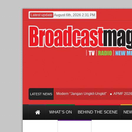
Latest update
August 6th, 2026 2:31 PM
Afan Hadirkan Hipdut Modern “Jangan Ungkit-Ungkit”
APMF 2026 Dorong 
LATEST NEWS
WHAT’S ON
BEHIND THE SCENE
NEW
Y CHANNEL
FILM & MUSIC