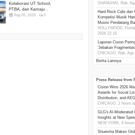
SHANGHAI, Rab, Ags
Kolaborasi UT School,
PTBA, dan Kamaju...
Hard Rock Cafe dan
Aug 05, 2026
0
Kompetisi Musik Har
Musisi Pendatang Ba
HOLLYWOOD, Florida
2026 22.15
Laporan Cision Perin
'Jebakan Fragmentas
CHICAGO, Rab, Ags 
Berita Lainnya
Press Release from
Cision Wins 2026 Ma
Awards for Social Li
Distribution, and AE
CHICAGO, 2 hours a
GLG's AI-Moderated 
Insights at New Spe
NEW YORK, 4 hours
Shueisha Makes Glo