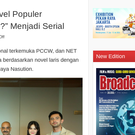
el Populer
” Menjadi Serial
Off
gional terkemuka PCCW, dan NET
New Edition
erdasarkan novel laris dengan
aya Nasution.