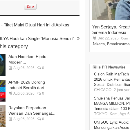
iket Mulai Dijual Hari Ini di Aplikasi
Yan Senjaya, Kreat
Sinema Indonesia
YA Hadirkan Single "Manusia Sendiri"
Dec 22, 2025
Comme
Jakarta, Broadcastmag
this category
Afan Hadirkan Hipdut
Modern...
Rilis PR Newswire
Aug 06, 2026
0
Cision Raih MarTech
2026 untuk Pemantau
APMF 2026 Dorong
Sosial, Distribusi Si
Industri Beralih dari...
CHICAGO, 2 jam yang
Aug 06, 2026
0
Shueisha Perluas Ja
MANGA MILLION, Pl
Rayakan Perpaduan
Tersedia dalam 100 
Warisan Dan Semangat...
TOKYO, Kam, Ags 6 
Aug 05, 2026
0
UNISOC Lyric Audio
Mendengarkan Audio