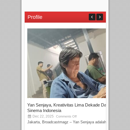
Profile
Yan Senjaya, Kreativitas Lima Dekade Dalam
Tam
Sinema Indonesia
Film
Dec 22, 2025
S
Comments Off
Jakarta, Broadcastmagz – Yan Senjaya adalah...
Beka
talen