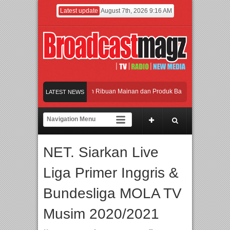
Latest update
August 7th, 2026 9:16 AM
eramaikan Jakarta dengan Ribuan Mainan dan Produk Bayi dari Seluruh Dunia, I
LATEST NEWS
enjadi Gerbang Inovasi dan Peluang Bisnis Industri Gifts dan Housewares Asia T
PMF 2026 Dorong Industri Beralih dari Kampanye ke Kolaborasi Jangka Panjang
NET. Siarkan Live
ayakan Perpaduan Warisan Dan Semangat Lokal, BIRKENSTOCK INDONESIA Mem
Liga Primer Inggris &
eramaikan Jakarta dengan Ribuan Mainan dan Produk Bayi dari Seluruh Dunia, I
Bundesliga MOLA TV
Musim 2020/2021