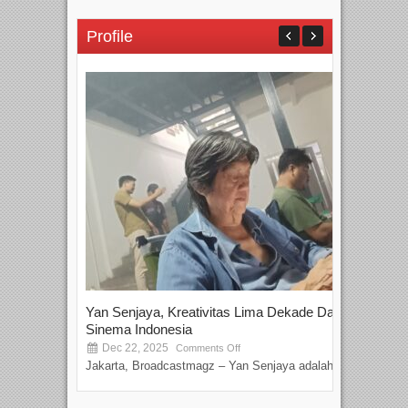
Profile
Yan Senjaya, Kreativitas Lima Dekade Dalam
Tam
Sinema Indonesia
Film
Dec 22, 2025
S
Comments Off
Jakarta, Broadcastmagz – Yan Senjaya adalah...
Beka
talen