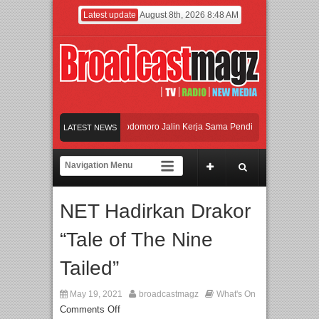
Latest update
August 8th, 2026 8:48 AM
I dan Universitas Agung Podomoro Jalin Kerja Sama Pendidikan dan Riset untuk 
LATEST NEWS
eramaikan Jakarta dengan Ribuan Mainan dan Produk Bayi dari Seluruh Dunia, I
enjadi Gerbang Inovasi dan Peluang Bisnis Industri Gifts dan Housewares Asia T
NET Hadirkan Drakor
I dan Universitas Agung Podomoro Jalin Kerja Sama Pendidikan dan Riset untuk 
“Tale of The Nine
Tailed”
May 19, 2021
broadcastmagz
What's On
Comments Off