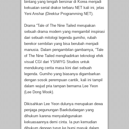
bintang yang tengah bersinar di Korea menjadi
kekuatan serial drakor terbaru NET kali ini, jelas
Yeni Anshar (Direktur Programming NET).
Drama “Tale of The Nine Tailed merupakan
sebuah drama modern yang mengambil inspirasi
dari sebuah mitologi legenda gumiho, rubah
berekor sembilan yang bisa berubah menjadi
manusia. Dalam pengambilan gambarnya, “Tale
of The Nine Tailed menghadirkan teknologi efek
visual CGI dari YSIWYG Studios untuk
mendukung cerita masa kini dari sebuah
legenda. Gumiho yang biasanya digambarkan
dengan sosok perempuan cantik, kali ini tampil
dalam wujud pria tampan bernama Lee Yeon
(Lee Dong Wook).
Dikisahkan Lee Yeon dulunya merupakan dewa
penjaga pegunungan Baekdudaegan yang
dihukum karena menyalahgunakan
kekuasaannya demi cinta. Ia pun kemudian
dihukum dengan turun ke bumi masuk dalam