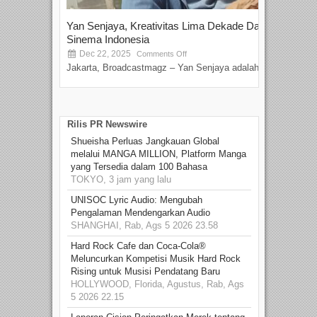
Yan Senjaya, Kreativitas Lima Dekade Dalam
Tam
Sinema Indonesia
Film
Dec 22, 2025
S
Comments Off
Jakarta, Broadcastmagz – Yan Senjaya adalah...
Beka
talen
Rilis PR Newswire
Shueisha Perluas Jangkauan Global
melalui MANGA MILLION, Platform Manga
yang Tersedia dalam 100 Bahasa
TOKYO, 3 jam yang lalu
UNISOC Lyric Audio: Mengubah
Pengalaman Mendengarkan Audio
SHANGHAI, Rab, Ags 5 2026 23.58
Hard Rock Cafe dan Coca-Cola®
Meluncurkan Kompetisi Musik Hard Rock
Rising untuk Musisi Pendatang Baru
HOLLYWOOD, Florida, Agustus, Rab, Ags
5 2026 22.15