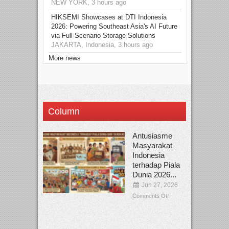
NEW YORK, 3 hours ago
HIKSEMI Showcases at DTI Indonesia
2026: Powering Southeast Asia's AI Future
via Full‑Scenario Storage Solutions
JAKARTA, Indonesia, 3 hours ago
More news
Column
Antusiasme
Masyarakat
Indonesia
terhadap Piala
Dunia 2026...
Jun 27, 2026
Comments Off