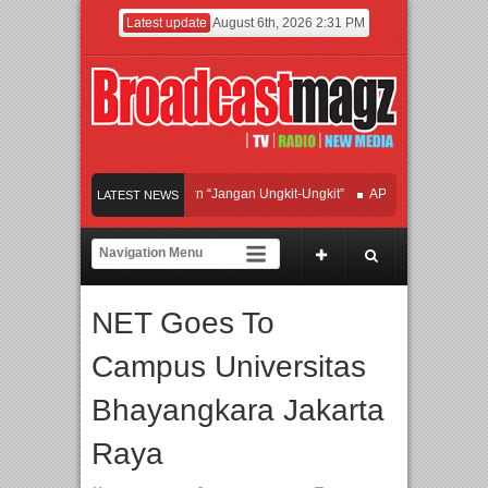
Latest update
August 6th, 2026 2:31 PM
fan Hadirkan Hipdut Modern “Jangan Ungkit-Ungkit”
APMF 2026 Dorong Industr
LATEST NEWS
ayakan Perpaduan Warisan Dan Semangat Lokal, BIRKENSTOCK INDONESIA Mem
olaborasi UT School, PTBA, dan Kamaju Tingkatkan Kualitas SDM melalui Basic 
NET Goes To
wilite Orchestra Presents The Beatles & Queen – feat. Marcello Tahitoe dan Sand
Campus Universitas
Bhayangkara Jakarta
Raya