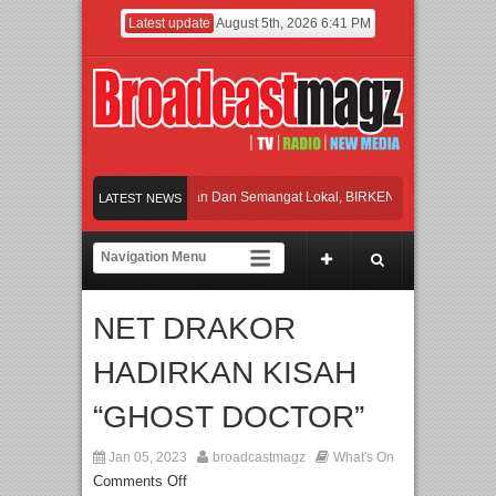
Latest update
August 5th, 2026 6:41 PM
Rayakan Perpaduan Warisan Dan Semangat Lokal, BIRKENSTOCK INDONESIA Me
LATEST NEWS
Kolaborasi UT School, PTBA, dan Kamaju Tingkatkan Kualitas SDM melalui Basic
Twilite Orchestra Presents The Beatles & Queen – feat. Marcello Tahitoe dan San
NET DRAKOR
Wawancara Eksklusif Pemain Sinetron Biarkan Hati Bicara, Febby Rastanty, Rang
HADIRKAN KISAH
Rayakan Perpaduan Warisan Dan Semangat Lokal, BIRKENSTOCK INDONESIA Me
“GHOST DOCTOR”
Jan 05, 2023
broadcastmagz
What's On
Comments Off