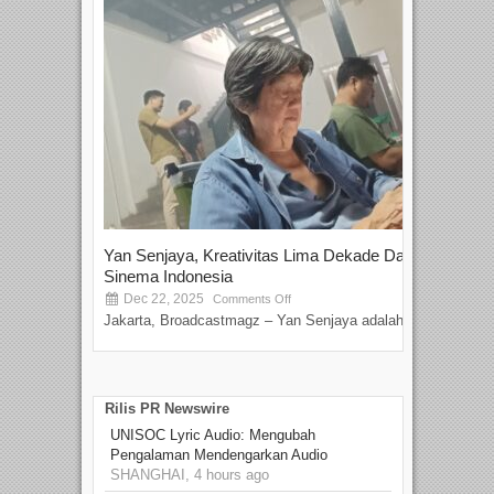
Yan Senjaya, Kreativitas Lima Dekade Dalam
Tam
Sinema Indonesia
Film
Dec 22, 2025
S
Comments Off
Jakarta, Broadcastmagz – Yan Senjaya adalah...
Beka
talen
Rilis PR Newswire
UNISOC Lyric Audio: Mengubah
Pengalaman Mendengarkan Audio
SHANGHAI, 4 hours ago