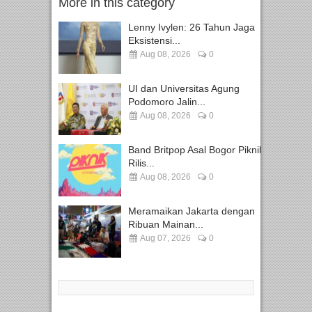
More in this category
Lenny Ivylen: 26 Tahun Jaga
Eksistensi...
Aug 08, 2026
0
UI dan Universitas Agung
Podomoro Jalin...
Aug 08, 2026
0
Band Britpop Asal Bogor Piknik
Rilis...
Aug 08, 2026
0
Meramaikan Jakarta dengan
Ribuan Mainan...
Aug 07, 2026
0