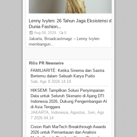
Lenny Ivylen: 26 Tahun Jaga Eksistensi di
Yan
Dunia Fashion...
Sin
Aug 08, 2026
0
D
Jakarta, Broadcastmagz – Lenny Ivylen
Jaka
membangun...
Rilis PR Newswire
FAMILIARITÉ: Ketika Sinema dan Sastra
Bertemu dalam Sebuah Karya Puitis
Sab, Ags 8 2026 14.19
HIKSEMI Tampilkan Solusi Penyimpanan
Data untuk Seluruh Skenario di Ajang DTI
Indonesia 2026, Dukung Pengembangan AI
di Asia Tenggara
JAKARTA, Indonesia, Agustus, Jum, Ags
7 2026 04.14
Cision Raih MarTech Breakthrough Awards
2026 untuk Pemantauan dan Analisis