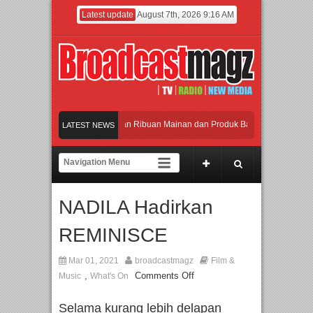
Latest update
August 7th, 2026 9:16 AM
Meramaikan Jakarta dengan Ribuan Mainan dan Produk Bayi dari Seluruh Dunia, 
LATEST NEWS
Menjadi Gerbang Inovasi dan Peluang Bisnis Industri Gifts dan Housewares Asia 
APMF 2026 Dorong Industri Beralih dari Kampanye ke Kolaborasi Jangka Panjan
NADILA Hadirkan
Rayakan Perpaduan Warisan Dan Semangat Lokal, BIRKENSTOCK INDONESIA Me
REMINISCE
Meramaikan Jakarta dengan Ribuan Mainan dan Produk Bayi dari Seluruh Dunia, 
Mar 01, 2021
broadcastmagz
Film &
,
Comments Off
Music
What's On
Selama kurang lebih delapan