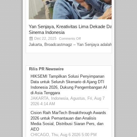
Yan Senjaya, Kreativitas Lima Dekade Dalam
Tam
Sinema Indonesia
Film
Dec 22, 2025
S
Comments Off
Jakarta, Broadcastmagz – Yan Senjaya adalah...
Beka
talen
Rilis PR Newswire
HIKSEMI Tampilkan Solusi Penyimpanan
Data untuk Seluruh Skenario di Ajang DTI
Indonesia 2026, Dukung Pengembangan AI
di Asia Tenggara
JAKARTA, Indonesia, Agustus, Fri, Aug 7
2026 4:14 AM
Cision Raih MarTech Breakthrough Awards
2026 untuk Pemantauan dan Analisis
Media Sosial, Distribusi Siaran Pers, dan
AEO
CHICAGO, Thu, Aug 6 2026 5:00 PM