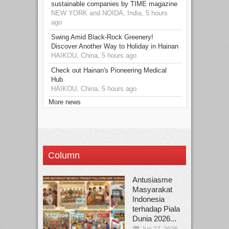
sustainable companies by TIME magazine
NEW YORK and NOIDA, India, 5 hours
ago
Swing Amid Black‑Rock Greenery!
Discover Another Way to Holiday in Hainan
HAIKOU, China, 5 hours ago
Check out Hainan's Pioneering Medical
Hub
HAIKOU, China, 5 hours ago
More news
Column
Antusiasme
Masyarakat
Indonesia
terhadap Piala
Dunia 2026...