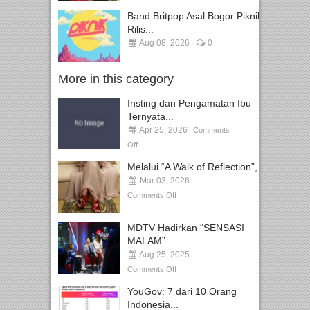
Band Britpop Asal Bogor Piknik
Rilis...
Aug 08, 2026
0
More in this category
Insting dan Pengamatan Ibu
Ternyata...
Apr 25, 2026
Comments
Off
Melalui “A Walk of Reflection”,...
Mar 03, 2026
Comments Off
MDTV Hadirkan “SENSASI
MALAM”...
Aug 25, 2025
Comments Off
YouGov: 7 dari 10 Orang
Indonesia...