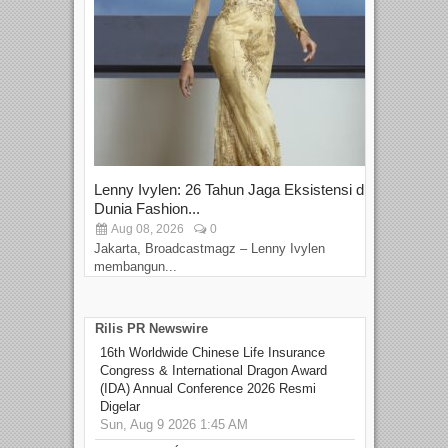
Lenny Ivylen: 26 Tahun Jaga Eksistensi di
Yan
Dunia Fashion...
Sin
Aug 08, 2026
0
D
Jakarta, Broadcastmagz – Lenny Ivylen
Jaka
membangun...
Rilis PR Newswire
16th Worldwide Chinese Life Insurance
Congress & International Dragon Award
(IDA) Annual Conference 2026 Resmi
Digelar
Sun, Aug 9 2026 1:45 AM