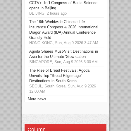
CCTV+: Int'l Congress of Basic Science
opens in Beijing
BEIJING, 2 hours ago
The 16th Worldwide Chinese Life
Insurance Congress & 2026 International
Dragon Award (IDA) Annual Conference
Grandly Held
HONG KONG, Sun, Aug 9 2026 3:47 AM
Agoda Shares Must-Visit Destinations in
Asia for the Ultimate 'Glow-cation'
SINGAPORE, Sun, Aug 9 2026 3:00 AM
The Rise of Bread Festivals: Agoda
Unveils Top "Bread Pilgrimage"
Destinations in South Korea
SEOUL, South Korea, Sun, Aug 9 2026
12:00 AM
More news
Column