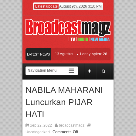
Latest update
August 9th, 2026 3:10 PM
 KETOK MEJIK Siap Tayang 13 Agustus
Lenny Ivylen: 26 Tahun Jaga Eksistensi
LATEST NEWS
an Universitas Agung Podomoro Jalin Kerja Sama Pendidikan dan Riset untuk Ceta
maikan Jakarta dengan Ribuan Mainan dan Produk Bayi dari Seluruh Dunia, IBTE 
NABILA MAHARANI
Luncurkan PIJAR
HATI
Sep 22, 2022
broadcastmagz
Comments Off
Uncategorized