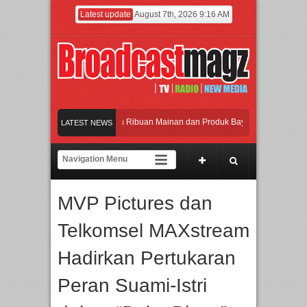
Latest update
August 7th, 2026 9:16 AM
eramaikan Jakarta dengan Ribuan Mainan dan Produk Bayi dari Seluruh Dunia, IB
LATEST NEWS
enjadi Gerbang Inovasi dan Peluang Bisnis Industri Gifts dan Housewares Asia Te
PMF 2026 Dorong Industri Beralih dari Kampanye ke Kolaborasi Jangka Panjang
MVP Pictures dan
ayakan Perpaduan Warisan Dan Semangat Lokal, BIRKENSTOCK INDONESIA Memb
Telkomsel MAXstream
eramaikan Jakarta dengan Ribuan Mainan dan Produk Bayi dari Seluruh Dunia, IB
Hadirkan Pertukaran
Peran Suami-Istri