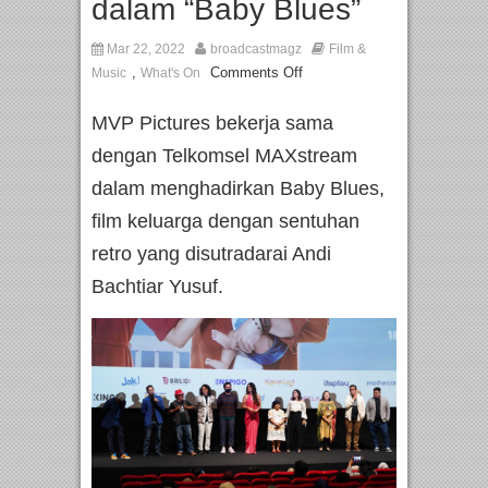
dalam “Baby Blues”
Mar 22, 2022
broadcastmagz
Film &
,
Comments Off
Music
What's On
MVP Pictures bekerja sama
dengan Telkomsel MAXstream
dalam menghadirkan Baby Blues,
film keluarga dengan sentuhan
retro yang disutradarai Andi
Bachtiar Yusuf.