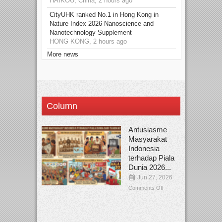
HAIKOU, China, 2 hours ago
CityUHK ranked No.1 in Hong Kong in
Nature Index 2026 Nanoscience and
Nanotechnology Supplement
HONG KONG, 2 hours ago
More news
Column
Antusiasme
Masyarakat
Indonesia
terhadap Piala
Dunia 2026...
Jun 27, 2026
Comments Off