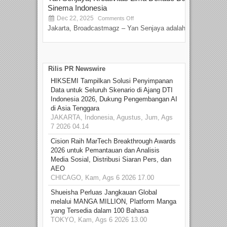
Sinema Indonesia
Film
Dec 22, 2025
S
Comments Off
Jakarta, Broadcastmagz – Yan Senjaya adalah...
Beka
talen
Rilis PR Newswire
HIKSEMI Tampilkan Solusi Penyimpanan
Data untuk Seluruh Skenario di Ajang DTI
Indonesia 2026, Dukung Pengembangan AI
di Asia Tenggara
JAKARTA, Indonesia, Agustus, Jum, Ags
7 2026 04.14
Cision Raih MarTech Breakthrough Awards
2026 untuk Pemantauan dan Analisis
Media Sosial, Distribusi Siaran Pers, dan
AEO
CHICAGO, Kam, Ags 6 2026 17.00
Shueisha Perluas Jangkauan Global
melalui MANGA MILLION, Platform Manga
yang Tersedia dalam 100 Bahasa
TOKYO, Kam, Ags 6 2026 13.00