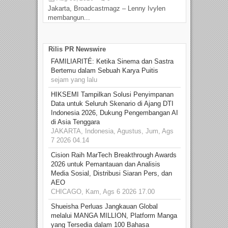
Jakarta, Broadcastmagz – Lenny Ivylen
Jaka
membangun...
Rilis PR Newswire
FAMILIARITÉ: Ketika Sinema dan Sastra
Bertemu dalam Sebuah Karya Puitis
sejam yang lalu
HIKSEMI Tampilkan Solusi Penyimpanan
Data untuk Seluruh Skenario di Ajang DTI
Indonesia 2026, Dukung Pengembangan AI
di Asia Tenggara
JAKARTA, Indonesia, Agustus, Jum, Ags
7 2026 04.14
Cision Raih MarTech Breakthrough Awards
2026 untuk Pemantauan dan Analisis
Media Sosial, Distribusi Siaran Pers, dan
AEO
CHICAGO, Kam, Ags 6 2026 17.00
Shueisha Perluas Jangkauan Global
melalui MANGA MILLION, Platform Manga
yang Tersedia dalam 100 Bahasa