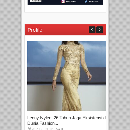
Profile
Lenny Ivylen: 26 Tahun Jaga Eksistensi di
Yan
Dunia Fashion...
Sin
Aug 08, 2026
0
D