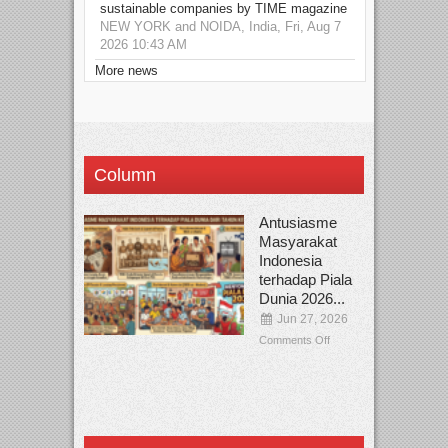
sustainable companies by TIME magazine
NEW YORK and NOIDA, India, Fri, Aug 7
2026 10:43 AM
More news
Column
Antusiasme
Masyarakat
Indonesia
terhadap Piala
Dunia 2026...
Jun 27, 2026
Comments Off