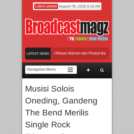
Latest update
August 7th, 2026 9:16 AM
eramaikan Jakarta dengan Ribuan Mainan dan Produk Bayi dari Seluruh Dunia, I
LATEST NEWS
enjadi Gerbang Inovasi dan Peluang Bisnis Industri Gifts dan Housewares Asia T
PMF 2026 Dorong Industri Beralih dari Kampanye ke Kolaborasi Jangka Panjang
Musisi Solois
ayakan Perpaduan Warisan Dan Semangat Lokal, BIRKENSTOCK INDONESIA Mem
Oneding, Gandeng
eramaikan Jakarta dengan Ribuan Mainan dan Produk Bayi dari Seluruh Dunia, I
The Bend Merilis
Single Rock