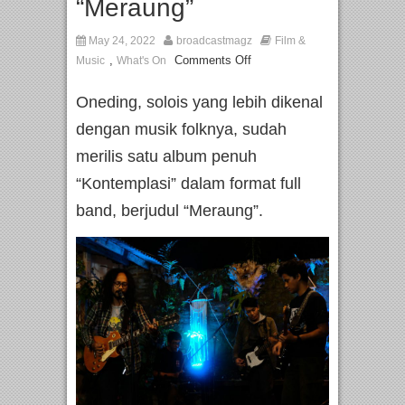
“Meraung”
May 24, 2022
broadcastmagz
Film &
,
Comments Off
Music
What's On
Oneding, solois yang lebih dikenal
dengan musik folknya, sudah
merilis satu album penuh
“Kontemplasi” dalam format full
band, berjudul “Meraung”.