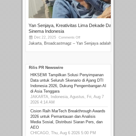
Yan Senjaya, Kreativitas Lima Dekade Dalam
Tam
Sinema Indonesia
Film
Dec 22, 2025
S
Comments Off
Jakarta, Broadcastmagz – Yan Senjaya adalah...
Beka
talen
Rilis PR Newswire
HIKSEMI Tampilkan Solusi Penyimpanan
Data untuk Seluruh Skenario di Ajang DTI
Indonesia 2026, Dukung Pengembangan AI
di Asia Tenggara
JAKARTA, Indonesia, Agustus, Fri, Aug 7
2026 4:14 AM
Cision Raih MarTech Breakthrough Awards
2026 untuk Pemantauan dan Analisis
Media Sosial, Distribusi Siaran Pers, dan
AEO
CHICAGO, Thu, Aug 6 2026 5:00 PM