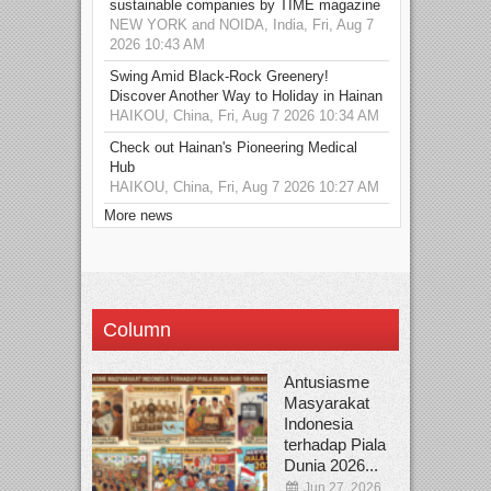
sustainable companies by TIME magazine
NEW YORK and NOIDA, India, Fri, Aug 7
2026 10:43 AM
Swing Amid Black‑Rock Greenery!
Discover Another Way to Holiday in Hainan
HAIKOU, China, Fri, Aug 7 2026 10:34 AM
Check out Hainan's Pioneering Medical
Hub
HAIKOU, China, Fri, Aug 7 2026 10:27 AM
More news
Column
Antusiasme
Masyarakat
Indonesia
terhadap Piala
Dunia 2026...
Jun 27, 2026