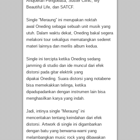
Andjoeran Pengoeasa, Suster Clinic, My
Beautiful Life, dan SATCF.
Single “Meraung” ini merupakan noktah
awal Oneding sebagai sebuah unit musik yang
utuh. Dalam waktu dekat, Oneding bakal segera
melakoni tour sekaligus mematangkan sederet
materi lainnya dan merilis album kedua.
Single ini tercipta ketika Oneding sedang
jamming di studio dan ide muncul dari efek
distorsi pada gitar elektrik yang
dipakai Oneding. Suara distorsi yang notabene
bisa memekakkan telinga, ketika
dipadupadankan dengan instrumen lain bisa
menghasilkan karya yang indah.
Jadi, intinya single “Meraung” ini
menceritakan tentang keindahan dari efek
distorsi. Artwork di single ini digambarkan
dengan batu yang berwarna-warni yang
melambangkan music rock yang dibawakan