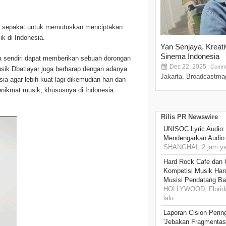
oy sepakat untuk memutuskan menciptakan
k di Indonesia.
Yan Senjaya, Kreat
Sinema Indonesia
a sendiri dapat memberikan sebuah dorongan
Dec 22, 2025
Comme
musik Dbatlayar juga berharap dengan adanya
Jakarta, Broadcastmag
ia agar lebih kuat lagi dikemudian hari dan
penikmat musik, khususnya di Indonesia.
Rilis PR Newswire
UNISOC Lyric Audio
Mendengarkan Audio
SHANGHAI, 2 jam ya
Hard Rock Cafe dan
Kompetisi Musik Har
Musisi Pendatang Ba
HOLLYWOOD, Florida
lalu
Laporan Cision Perin
'Jebakan Fragmentas