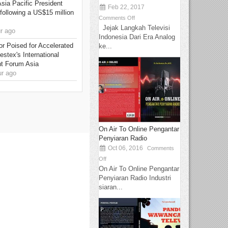
Asia Pacific President
Feb 22, 2017
 following a US$15 million
Comments Off
Jejak Langkah Televisi
r ago
Indonesia Dari Era Analog
or Poised for Accelerated
ke...
stex's International
nt Forum Asia
r ago
On Air To Online Pengantar
Penyiaran Radio
Oct 06, 2016
Comments
Off
On Air To Online Pengantar
Penyiaran Radio Industri
siaran...