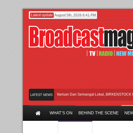
Latest update
August 5th, 2026 6:41 PM
Rayakan Perpaduan Warisan Dan Semangat Lokal, BIRKENSTOCK INDONES
LATEST NEWS
WHAT’S ON
BEHIND THE SCENE
NEW
Y CHANNEL
FILM & MUSIC