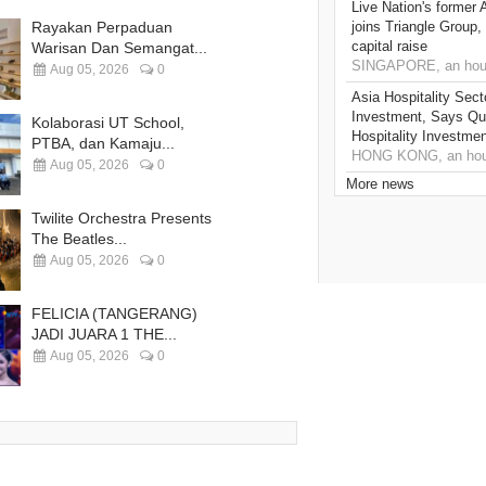
Live Nation's former 
Rayakan Perpaduan
joins Triangle Group,
capital raise
Warisan Dan Semangat...
SINGAPORE, an hou
Aug 05, 2026
0
Asia Hospitality Sect
Investment, Says Que
Kolaborasi UT School,
Hospitality Investme
PTBA, dan Kamaju...
HONG KONG, an hou
Aug 05, 2026
0
More news
Twilite Orchestra Presents
The Beatles...
Aug 05, 2026
0
FELICIA (TANGERANG)
JADI JUARA 1 THE...
Aug 05, 2026
0