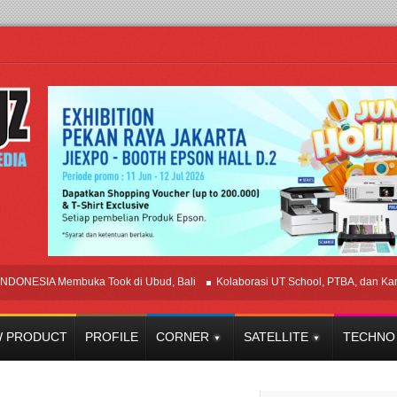
IA Membuka Took di Ubud, Bali
Kolaborasi UT School, PTBA, dan Kamaju T
 PRODUCT
PROFILE
CORNER
SATELLITE
TECHNO