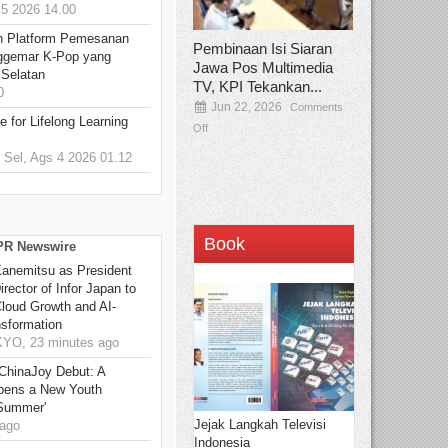
5 2026 14.00
n Platform Pemesanan
Pembinaan Isi Siaran
ggemar K-Pop yang
Jawa Pos Multimedia
 Selatan
TV, KPI Tekankan...
0
Jun 22, 2026
Comments
 for Lifelong Learning
Off
Sel, Ags 4 2026 01.12
Book
 PR Newswire
Kanemitsu as President
rector of Infor Japan to
Cloud Growth and AI-
sformation
O, 23 minutes ago
ChinaJoy Debut: A
pens a New Youth
 Summer'
Jejak Langkah Televisi
ago
Indonesia