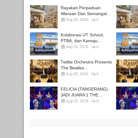
Rayakan Perpaduan
Warisan Dan Semangat...
Aug 05, 2026
0
Kolaborasi UT School,
PTBA, dan Kamaju...
Aug 05, 2026
0
Twilite Orchestra Presents
The Beatles...
Aug 05, 2026
0
FELICIA (TANGERANG)
JADI JUARA 1 THE...
Aug 05, 2026
0