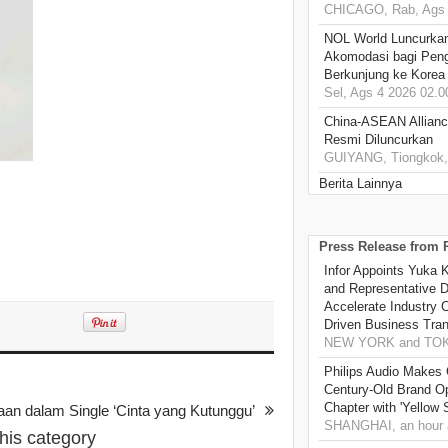
CHICAGO, Rab, Ags 
NOL World Luncurka
Akomodasi bagi Pen
Berkunjung ke Korea
Sel, Ags 4 2026 02.0
China-ASEAN Alliance
Resmi Diluncurkan
GUIYANG, Tiongkok, 
Berita Lainnya
Press Release from
Infor Appoints Yuka 
and Representative Di
Accelerate Industry 
Driven Business Tran
NEW YORK and TOKY
Philips Audio Makes 
Century-Old Brand O
Chapter with 'Yellow
an dalam Single ‘Cinta yang Kutunggu’
SHANGHAI, an hour 
this category