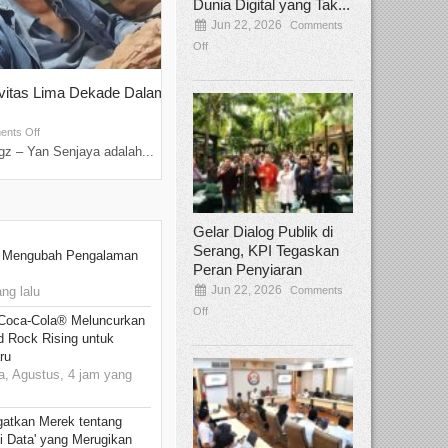
Dunia Digital yang Tak...
Jun 22, 2026
Comments
Off
ivitas Lima Dekade Dalam
Tamee Irelly Menjadi Juri Open Casti
Film Terbaru...
Sep 08, 2025
nts Off
Comments Off
z – Yan Senjaya adalah...
Bekasi, Broadcastmagz – Dalam upaya me
talenta...
Gelar Dialog Publik di
Serang, KPI Tegaskan
: Mengubah Pengalaman
Peran Penyiaran
Jun 22, 2026
Comments
ng lalu
Off
 Coca-Cola® Meluncurkan
d Rock Rising untuk
ru
, Agustus, 4 jam yang
gatkan Merek tentang
i Data' yang Merugikan