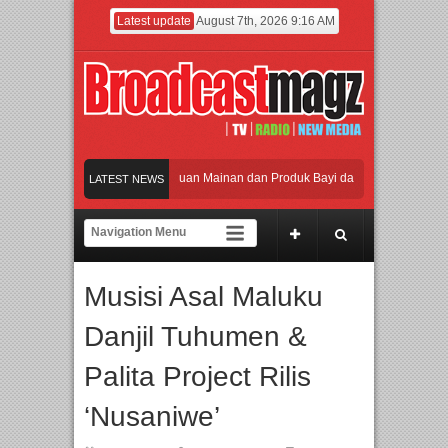
Latest update
August 7th, 2026 9:16 AM
aikan Jakarta dengan Ribuan Mainan dan Produk Bayi dari Seluruh Dunia, IBTE 
LATEST NEWS
di Gerbang Inovasi dan Peluang Bisnis Industri Gifts dan Housewares Asia Tengg
2026 Dorong Industri Beralih dari Kampanye ke Kolaborasi Jangka Panjang
Musisi Asal Maluku
kan Perpaduan Warisan Dan Semangat Lokal, BIRKENSTOCK INDONESIA Membuka
Danjil Tuhumen &
aikan Jakarta dengan Ribuan Mainan dan Produk Bayi dari Seluruh Dunia, IBTE 
Palita Project Rilis
‘Nusaniwe’