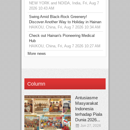
NEW YORK and NOIDA, India, Fri, Aug 7
2026 10:43 AM
Swing Amid Black‑Rock Greenery!
Discover Another Way to Holiday in Hainan
HAIKOU, China, Fri, Aug 7 2026 10:34 AM
Check out Hainan's Pioneering Medical
Hub
HAIKOU, China, Fri, Aug 7 2026 10:27 AM
More news
Column
Antusiasme
Masyarakat
Indonesia
terhadap Piala
Dunia 2026...
Jun 27, 2026