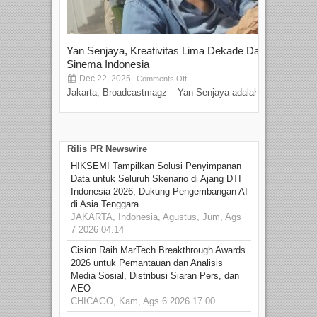
Yan Senjaya, Kreativitas Lima Dekade Dalam
Tam
Sinema Indonesia
Film
Dec 22, 2025
S
Comments Off
Jakarta, Broadcastmagz – Yan Senjaya adalah...
Beka
talen
Rilis PR Newswire
HIKSEMI Tampilkan Solusi Penyimpanan
Data untuk Seluruh Skenario di Ajang DTI
Indonesia 2026, Dukung Pengembangan AI
di Asia Tenggara
JAKARTA, Indonesia, Agustus, Jum, Ags
7 2026 04.14
Cision Raih MarTech Breakthrough Awards
2026 untuk Pemantauan dan Analisis
Media Sosial, Distribusi Siaran Pers, dan
AEO
CHICAGO, Kam, Ags 6 2026 17.00