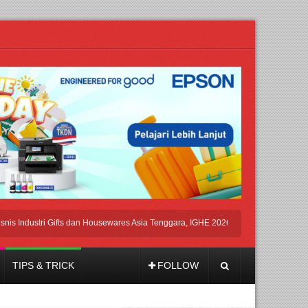
dustri Gifts dan Housewares Asia Tenggara, IGHE 2026 Kembali Digelar di Jakarta
TIPS & TRICK
FOLLOW