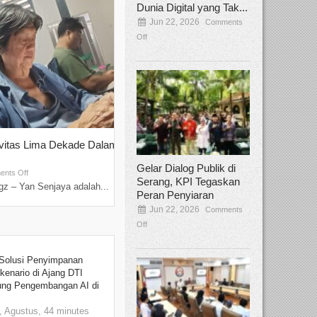
Dunia Digital yang Tak...
Jun 22, 2026
Comments
Off
ivitas Lima Dekade Dalam
Tamee Irelly Menjadi Juri Open Casti
Film Terbaru...
Gelar Dialog Publik di
Sep 08, 2025
nts Off
Comments Off
Serang, KPI Tegaskan
z – Yan Senjaya adalah...
Bekasi, Broadcastmagz – Dalam upaya me
Peran Penyiaran
talenta...
Jun 22, 2026
Comments
Off
Solusi Penyimpanan
kenario di Ajang DTI
ung Pengembangan AI di
 Agustus, 44 minutes