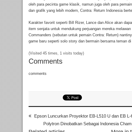
oleh para pecinta game klasik, namun juga oleh para pema
dan grafik yang lebih modern, Contra: Return Indonesia ber
Karakter favorit seperti Bill Rizer, Lance dan Alice akan da
item senjata untuk mendukung perjuangan mereka melawan 
Commanders (sebutan untuk pemain Contra: Return) nantin
game baru seperti solo story dan bermain bersama teman di 
(Visited 45 times, 1 visits today)
Comments
comments
Epson Luncurkan Proyektor EB-L510 U dan EB L-
Polytron Dinobatkan Sebagai Indonesia Cha
Related articles
More in 