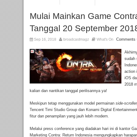
Mulai Mainkan Game Contr
Tanggal 20 September 201
Comments 
Sep 16, 2018
broadcastmagz
What's On
Akhirn
sudah 
Indone
action 
iOS da
2018 m
kalian dan nantikan tanggal perilisannya ya!
Meskipun tetap menggunakan model permainan
side-scrolle
Tencent Timi Studio Group dan Konami Digital Entertainment 
fitur dan penampilan yang jauh lebih modern.
Melalui press conference yang diadakan hari ini di kantor G
Marketing Contra: Return Indonesia mengungkapkan harapann