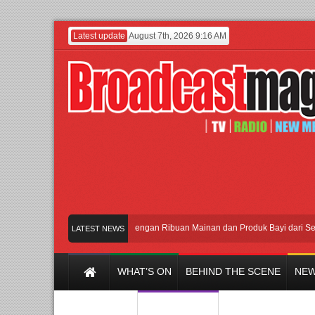
Latest update
August 7th, 2026 9:16 AM
Meramaikan Jakarta dengan Ribuan Mainan dan Produk Bayi dari Seluruh D
LATEST NEWS
WHAT’S ON
BEHIND THE SCENE
NEW
Y CHANNEL
FILM & MUSIC