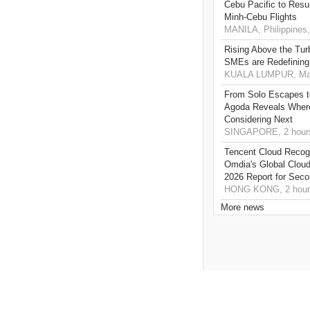
Cebu Pacific to Resu
Minh-Cebu Flights
MANILA, Philippines,
Rising Above the Tu
SMEs are Redefining
KUALA LUMPUR, Mala
From Solo Escapes 
Agoda Reveals Where
Considering Next
SINGAPORE, 2 hour
Tencent Cloud Recogn
Omdia's Global Clou
2026 Report for Sec
HONG KONG, 2 hour
More news