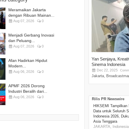
Meramaikan Jakarta
dengan Ribuan Mainan...
Aug 07, 2026
0
Menjadi Gerbang Inovasi
dan Peluang...
Aug 07, 2026
0
Yan Senjaya, Kreat
Afan Hadirkan Hipdut
Sinema Indonesia
Modern...
Dec 22, 2025
Comme
Aug 06, 2026
0
Jakarta, Broadcastmag
APMF 2026 Dorong
Industri Beralih dari...
Aug 06, 2026
0
Rilis PR Newswire
HIKSEMI Tampilkan 
Data untuk Seluruh S
Indonesia 2026, Duk
Asia Tenggara
JAKARTA, Indonesia,