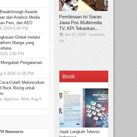
 Breakthrough Awards
Pembinaan Isi Siaran
an dan Analisis Media
Jawa Pos Multimedia
aran Pers, dan AEO
TV, KPI Tekankan...
6 2026 5:00 PM
Jun 22, 2026
Comments
ngkauan Global melalui
Off
atform Manga yang
Bahasa
2026 1:00 PM
: Mengubah Pengalaman
 5 2026 11:58 PM
Book
 Coca-Cola® Meluncurkan
d Rock Rising untuk
ru
, Agustus, Wed, Aug 5
Jejak Langkah Televisi
 PR Newswire