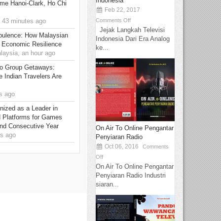
Indonesia
me Hanoi-Clark, Ho Chi
Feb 22, 2017
Comments Off
 43 minutes ago
Jejak Langkah Televisi
rbulence: How Malaysian
Indonesia Dari Era Analog
 Economic Resilience
ke...
ysia, an hour ago
to Group Getaways:
 Indian Travelers Are
s ago
ized as a Leader in
d Platforms for Games
ond Consecutive Year
On Air To Online Pengantar
s ago
Penyiaran Radio
Oct 06, 2016
Comments
Off
On Air To Online Pengantar
Penyiaran Radio Industri
siaran...