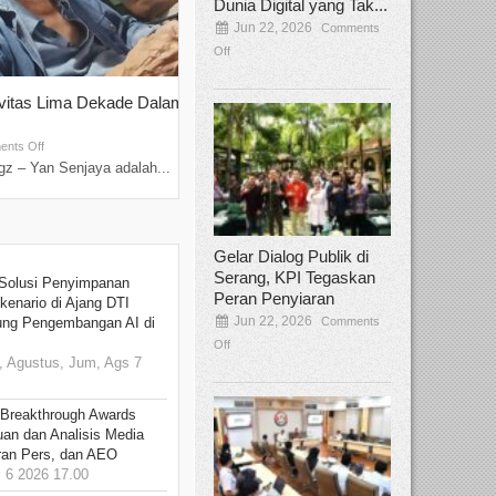
Dunia Digital yang Tak...
Jun 22, 2026
Comments
Off
ivitas Lima Dekade Dalam
Tamee Irelly Menjadi Juri Open Casti
Film Terbaru...
Sep 08, 2025
nts Off
Comments Off
z – Yan Senjaya adalah...
Bekasi, Broadcastmagz – Dalam upaya me
talenta...
Gelar Dialog Publik di
Serang, KPI Tegaskan
Solusi Penyimpanan
Peran Penyiaran
kenario di Ajang DTI
Jun 22, 2026
Comments
ung Pengembangan AI di
Off
 Agustus, Jum, Ags 7
 Breakthrough Awards
an dan Analisis Media
aran Pers, dan AEO
6 2026 17.00