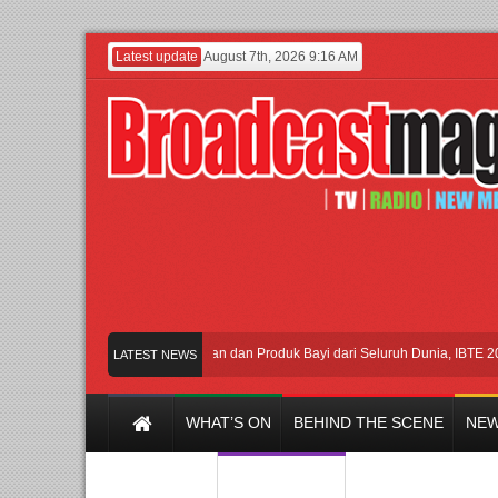
Latest update
August 7th, 2026 9:16 AM
karta dengan Ribuan Mainan dan Produk Bayi dari Seluruh Dunia, IBTE 2026 Sia
LATEST NEWS
WHAT’S ON
BEHIND THE SCENE
NEW
Y CHANNEL
FILM & MUSIC