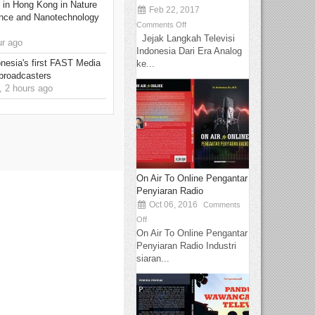
 in Hong Kong in Nature
Feb 22, 2017
nce and Nanotechnology
Comments Off
Jejak Langkah Televisi
r ago
Indonesia Dari Era Analog
onesia's first FAST Media
ke...
 broadcasters
 2 hours ago
On Air To Online Pengantar
Penyiaran Radio
Oct 06, 2016
Comments
Off
On Air To Online Pengantar
Penyiaran Radio Industri
siaran...