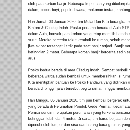
oleh para korban banjir. Beberapa keperluan yang dibelanjaka
dalam, popok bayi, popok dewasa, makanan instan, kantong
Hari Jumat, 03 Januari 2020, tim Mulai Dari Kita berangkat 
Bintaro & Ciledug Indah. Posko pertama berada di Aula STP T
dalam Aula, banyak para korban yang tetap memilih berada 
surut. Mereka bercerita takut kembali ke rumah, sebab men
jiwa akibat tersengat listrik pada saat banjir terjadi. Banjir 
ketinggian 2 meter. Beberapa korban banjir bercerita sedih
arus.
Posko kedua berada di area Ciledug Indah. Sempat berkelil
beberapa warga sudah kembali untuk membersihkan isi ruma
Kita menitipkan bantuan ke Posko Pandawa yang didirikan 
berada di pinggir jalan tersebut begitu ramai, hingga membu
Hari Minggu, 05 Januari 2020, tim pun kembali bergerak un
yang berada di Perumahan Pondok Gede Permai, Kecamatan
Permai sendiri merupakan perumahan yang terkena bencana b
ketinggian lebih dari 4 meter. Di sana, tim harus berjalan de
dipenuhi oleh lumpur dan sisa dari barang-barang rusak yang