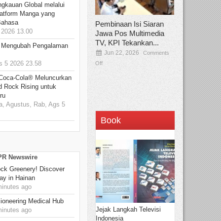
ngkauan Global melalui
atform Manga yang
Bahasa
Pembinaan Isi Siaran
2026 13.00
Jawa Pos Multimedia
TV, KPI Tekankan...
: Mengubah Pengalaman
Jun 22, 2026
Comments
 5 2026 23.58
Off
 Coca-Cola® Meluncurkan
d Rock Rising untuk
ru
, Agustus, Rab, Ags 5
Book
 PR Newswire
ck Greenery! Discover
ay in Hainan
inutes ago
ioneering Medical Hub
Jejak Langkah Televisi
inutes ago
Indonesia