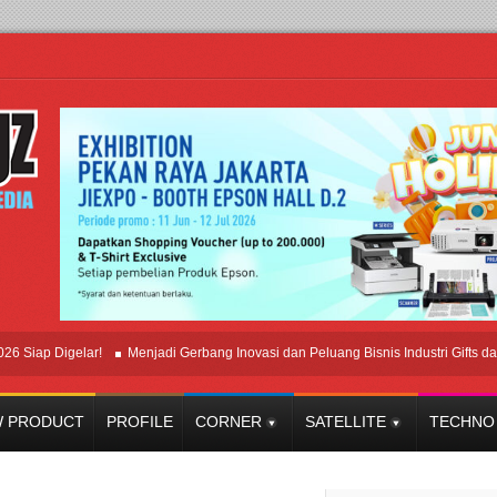
p Digelar!
Menjadi Gerbang Inovasi dan Peluang Bisnis Industri Gifts dan Hou
 PRODUCT
PROFILE
CORNER
SATELLITE
TECHNO