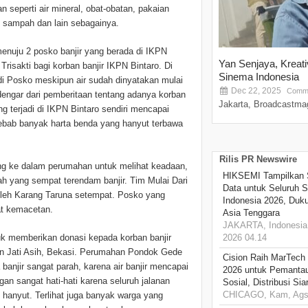
n seperti air mineral, obat-obatan, pakaian
 sampah dan lain sebagainya.
menuju 2 posko banjir yang berada di IKPN
Yan Senjaya, Kreat
risakti bagi korban banjir IKPN Bintaro. Di
Sinema Indonesia
di Posko meskipun air sudah dinyatakan mulai
Dec 22, 2025
Comme
dengar dari pemberitaan tentang adanya korban
Jakarta, Broadcastmag
yang terjadi di IKPN Bintaro sendiri mencapai
 sebab banyak harta benda yang hanyut terbawa
Rilis PR Newswire
ing ke dalam perumahan untuk melihat keadaan,
HIKSEMI Tampilkan 
h yang sempat terendam banjir. Tim Mulai Dari
Data untuk Seluruh S
oleh Karang Taruna setempat. Posko yang
Indonesia 2026, Duk
at kemacetan.
Asia Tenggara
JAKARTA, Indonesia,
tuk memberikan donasi kepada korban banjir
2026 04.14
 Jati Asih, Bekasi. Perumahan Pondok Gede
Cision Raih MarTech
anjir sangat parah, karena air banjir mencapai
2026 untuk Pemantau
ngan sangat hati-hati karena seluruh jalanan
Sosial, Distribusi Si
CHICAGO, Kam, Ags 
 hanyut. Terlihat juga banyak warga yang