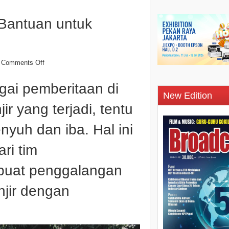
Bantuan untuk
Comments Off
agai pemberitaan di
New Edition
r yang terjadi, tentu
yuh dan iba. Hal ini
ri tim
uat penggalangan
njir dengan