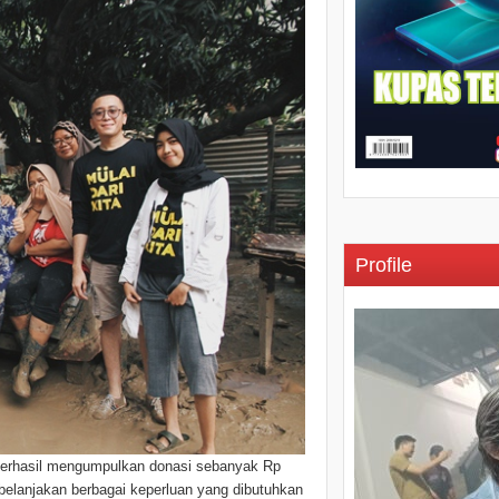
Profile
 Berhasil mengumpulkan donasi sebanyak Rp
belanjakan berbagai keperluan yang dibutuhkan