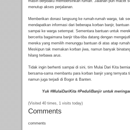
masih berjibaku membersihkan rumah. Jalanan pun macet 
menutup akses perjalanan.
Memberikan donasi langsung ke rumah-rumah warga, tak sed
mendapatkan informasi dari beberapa korban banjir, bantuan 
sampai ke warga setempat. Sementara bantuan untuk merek
bercerita bagaimana banjir tiba-tiba datang dengan mengejutk
mereka yang memilih menunggu bantuan di atas atap rumah be
Meskipun tak memakan korban jiwa, namun banyak binatang
hilang terbawa arus.
Tidak ingin berhenti sampai di sini, tim Mulai Dari Kita ber
bersama-sama membantu para korban banjir yang ternyata tid
namun juga terjadi di Bogor & Banten.
Yuk #MulaiDariKita #PeduliBanjir untuk meringa
(Visited 40 times, 1 visits today)
Comments
comments