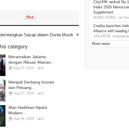
CityUHK ranked No.1
Index 2026 Nanoscie
Supplement
HONG KONG, an hou
Coolita launches Ind
Alliance with leading
bentangkan Sayap dalam Dunia Musik
JAKARTA, Indonesia,
More news
this category
Meramaikan Jakarta
dengan Ribuan Mainan...
Aug 07, 2026
0
Menjadi Gerbang Inovasi
dan Peluang...
Aug 07, 2026
0
Afan Hadirkan Hipdut
Modern...
Aug 06, 2026
0