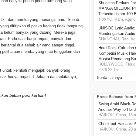
sebab banyak pohon-pohon tumbang yang
Shueisha Perluas Ja
MANGA MILLION, Pl
Tersedia dalam 100 
TOKYO, Kam, Ags 6 
ikit dari mereka yang menangis haru. Sebab
yang dititipkan di posko kadang tidak langsung
UNISOC Lyric Audio
a belum banyak yang datang. Mereka juga
Mendengarkan Audio
an. Pada saat banjir terjadi, banyak dari
SHANGHAI, Rab, Ags
rlantai dua sebab air yang sangat tinggi.
Hard Rock Cafe dan
 peliharaan mereka yang mati tenggelam dan
Kompetisi Musik Har
Musisi Pendatang Ba
HOLLYWOOD, Florida
2026 22.15
niat untuk kembali mengajak banyak orang
ak hanya terjadi di Jakarta dan sekitarnya,
Berita Lainnya
nkan beban para korban!
Press Release from
Swing Amid Black‑Ro
Another Way to Holid
HAIKOU, China, 13 m
Check out Hainan's P
HAIKOU, China, 20 m