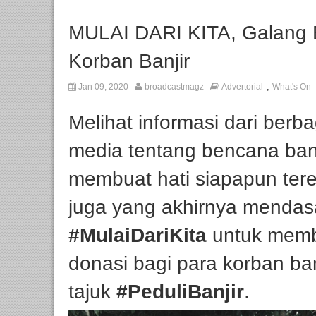
MULAI DARI KITA, Galang 
Korban Banjir
,
Jan 09, 2020
broadcastmagz
Advertorial
What's On
Melihat informasi dari berb
media tentang bencana banji
membuat hati siapapun teren
juga yang akhirnya mendasa
#MulaiDariKita
untuk memb
donasi bagi para korban ba
tajuk
#PeduliBanjir
.