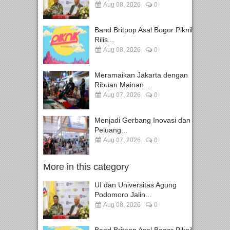
Aug 08, 2026
0
Band Britpop Asal Bogor Piknik
Rilis...
Aug 08, 2026
0
Meramaikan Jakarta dengan
Ribuan Mainan...
Aug 07, 2026
0
Menjadi Gerbang Inovasi dan
Peluang...
Aug 07, 2026
0
More in this category
UI dan Universitas Agung
Podomoro Jalin...
Aug 08, 2026
0