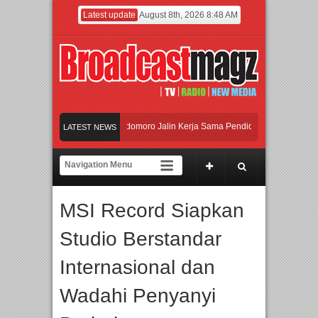
Latest update
August 8th, 2026 8:48 AM
 dan Universitas Agung Podomoro Jalin Kerja Sama Pendidikan dan Riset untuk C
LATEST NEWS
ramaikan Jakarta dengan Ribuan Mainan dan Produk Bayi dari Seluruh Dunia, IB
njadi Gerbang Inovasi dan Peluang Bisnis Industri Gifts dan Housewares Asia Ten
MSI Record Siapkan
 dan Universitas Agung Podomoro Jalin Kerja Sama Pendidikan dan Riset untuk C
Studio Berstandar
Internasional dan
Wadahi Penyanyi