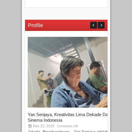
Profile
Yan Senjaya, Kreativitas Lima Dekade Dalam
Tam
Sinema Indonesia
Film
Dec 22, 2025
S
Comments Off
Jakarta, Broadcastmagz – Yan Senjaya adalah...
Beka