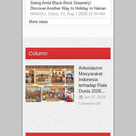
Swing Amid Black‑Rock Greenery!
Discover Another Way to Holiday in Hainan
HAIKOU, China, Fri, Aug 7 2026 10:34 AM
More news
Column
Antusiasme
Masyarakat
Indonesia
terhadap Piala
Dunia 2026...
Jun 27, 2026
Comments Off