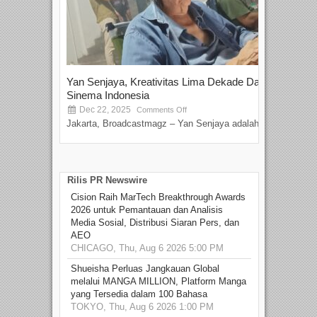
Yan Senjaya, Kreativitas Lima Dekade Dalam
Tam
Sinema Indonesia
Film
Dec 22, 2025
S
Comments Off
Jakarta, Broadcastmagz – Yan Senjaya adalah...
Beka
talen
Rilis PR Newswire
Cision Raih MarTech Breakthrough Awards
2026 untuk Pemantauan dan Analisis
Media Sosial, Distribusi Siaran Pers, dan
AEO
CHICAGO, Thu, Aug 6 2026 5:00 PM
Shueisha Perluas Jangkauan Global
melalui MANGA MILLION, Platform Manga
yang Tersedia dalam 100 Bahasa
TOKYO, Thu, Aug 6 2026 1:00 PM