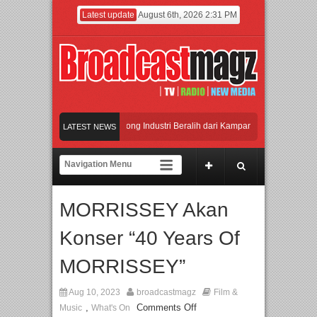
Latest update
August 6th, 2026 2:31 PM
Ungkit”
APMF 2026 Dorong Industri Beralih dari Kampanye ke Kolaborasi Jang
LATEST NEWS
okal, BIRKENSTOCK INDONESIA Membuka Took di Ubud, Bali
katkan Kualitas SDM melalui Basic Mechanic Course
MORRISSEY Akan
n – feat. Marcello Tahitoe dan Sandhy Sondoro
Afan Hadirkan Hipdut Modern “
Konser “40 Years Of
MORRISSEY”
Aug 10, 2023
broadcastmagz
Film &
,
Comments Off
Music
What's On