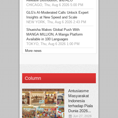
Release Distribution, and AEO
CHICAGO, Thu, Aug 6 2026 5:00 PM
GLG's AI-Moderated Calls Unlock Expert
Insights at New Speed and Scale
NEW YORK, Thu, Aug 6 2026 2:43 PM
Shueisha Makes Global Push With
MANGA MILLION, A Manga Platform
Available in 100 Languages
TOKYO, Thu, Aug 6 2026 1:00 PM
More news
Column
Antusiasme
Masyarakat
Indonesia
terhadap Piala
Dunia 2026...
Jun 27, 2026