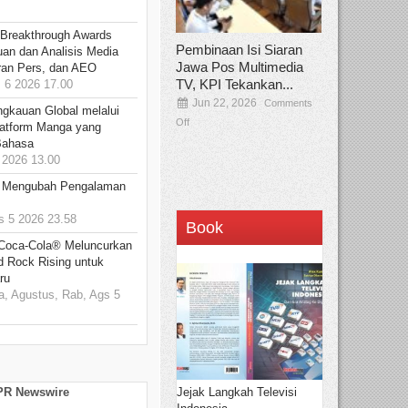
 Breakthrough Awards
Pembinaan Isi Siaran
an dan Analisis Media
Jawa Pos Multimedia
aran Pers, dan AEO
TV, KPI Tekankan...
6 2026 17.00
Jun 22, 2026
Comments
ngkauan Global melalui
Off
atform Manga yang
Bahasa
2026 13.00
: Mengubah Pengalaman
 5 2026 23.58
Book
 Coca-Cola® Meluncurkan
d Rock Rising untuk
ru
, Agustus, Rab, Ags 5
Jejak Langkah Televisi
 PR Newswire