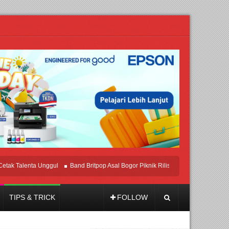
Talenta Unggul
Band Britpop Asal Bogor Piknik Rilis Mini Album “Astrometri”
TIPS & TRICK
FOLLOW