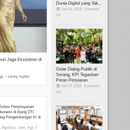
Dunia Digital yang Tak...
Jun 22, 2026
Comments
Off
hun Jaga Eksistensi di
Yan Senjaya, Kreativitas Lima Dekad
Sinema Indonesia
Gelar Dialog Publik di
Dec 22, 2025
Comments Off
Serang, KPI Tegaskan
gz – Lenny Ivylen
Jakarta, Broadcastmagz – Yan Senjaya ada
Peran Penyiaran
Jun 22, 2026
Comments
Off
Solusi Penyimpanan
kenario di Ajang DTI
ung Pengembangan AI di
 Agustus, Jum, Ags 7