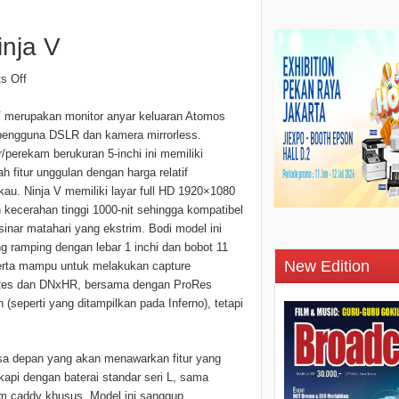
nja V
s Off
V merupakan monitor anyar keluaran Atomos
pengguna DSLR dan kamera mirrorless.
/perekam berukuran 5-inchi ini memiliki
h fitur unggulan dengan harga relatif
gkau. Ninja V memiliki layar full HD 1920×1080
 kecerahan tinggi 1000-nit sehingga kompatibel
sinar matahari yang ekstrim. Bodi model ini
ng ramping dengan lebar 1 inchi dan bobot 11
New Edition
erta mampu untuk melakukan capture
oRes dan DNxHR, bersama dengan ProRes
seperti yang ditampilkan pada Inferno), tetapi
sa depan yang akan menawarkan fitur yang
kapi dengan baterai standar seri L, sama
m caddy khusus. Model ini sanggup