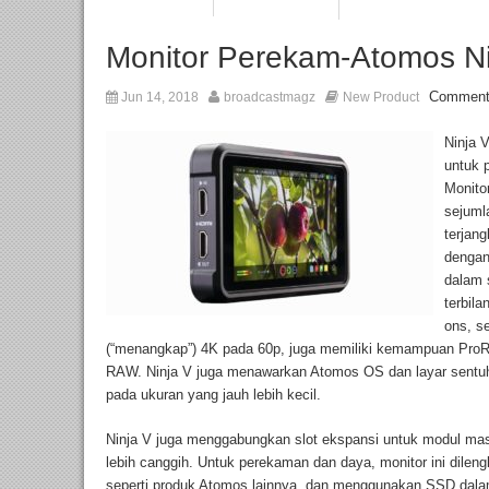
Monitor Perekam-Atomos Ni
Comment
Jun 14, 2018
broadcastmagz
New Product
Ninja 
untuk 
Monitor
sejumla
terjan
dengan
dalam 
terbila
ons, s
(“menangkap”) 4K pada 60p, juga memiliki kemampuan Pr
RAW. Ninja V juga menawarkan Atomos OS dan layar sentuh (
pada ukuran yang jauh lebih kecil.
Ninja V juga menggabungkan slot ekspansi untuk modul ma
lebih canggih. Untuk perekaman dan daya, monitor ini dileng
seperti produk Atomos lainnya, dan menggunakan SSD dala