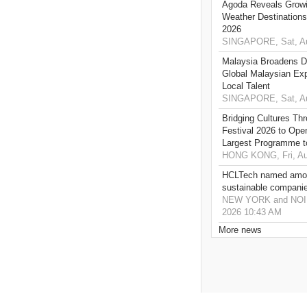
Agoda Reveals Growin
Weather Destination
2026
SINGAPORE, Sat, Au
Malaysia Broadens Di
Global Malaysian Exp
Local Talent
SINGAPORE, Sat, Au
Bridging Cultures T
Festival 2026 to Open
Largest Programme t
HONG KONG, Fri, Au
HCLTech named amon
sustainable compani
NEW YORK and NOIDA,
2026 10:43 AM
More news