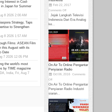
Indonesia
g Interest in Cool-
Feb 22, 2017
s in Japan for Summer
Comments Off
Jejak Langkah Televisi
g 8 2026 2:00 AM
Indonesia Dari Era Analog
aspora Strategy, Taps
ke...
ertise to Strengthen
g 8 2026 1:57 AM
hrough Films: ASEAN Film
 this August with its
o Date
g 7 2026 12:05 PM
g the world's most
On Air To Online Pengantar
es by TIME magazine
Penyiaran Radio
 India, Fri, Aug 7
Oct 06, 2016
Comments
Off
On Air To Online Pengantar
Penyiaran Radio Industri
siaran...