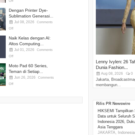
Off
Dengan Printer Dye-
Sublimation Generasi...
Jul 08, 2026
Comments
Off
Naik Kelas dengan AI:
Altos Computing...
Jul 01, 2026
Comments
Off
Lenny Ivylen: 26 Ta
Moto Pad 60 Series,
Dunia Fashion...
Teman di Setiap...
Aug 08, 2026
0
Jun 26, 2026
Comments
Jakarta, Broadcastma
Off
membangun...
Rilis PR Newswire
HIKSEMI Tampilkan 
Data untuk Seluruh S
Indonesia 2026, Duk
Asia Tenggara
JAKARTA, Indonesia,