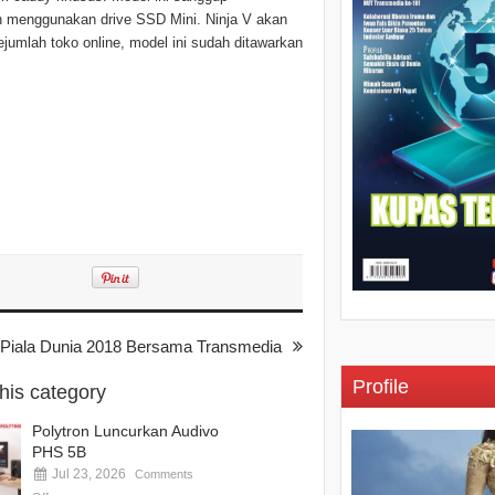
n menggunakan drive SSD Mini. Ninja V akan
ejumlah toko online, model ini sudah ditawarkan
Piala Dunia 2018 Bersama Transmedia
Profile
this category
Polytron Luncurkan Audivo
PHS 5B
Jul 23, 2026
Comments