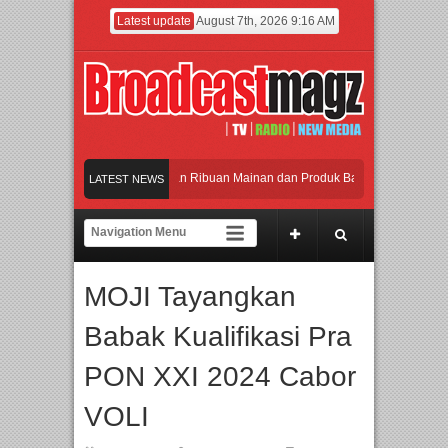
Latest update
August 7th, 2026 9:16 AM
Meramaikan Jakarta dengan Ribuan Mainan dan Produk Bayi dari Seluruh Dunia, 
LATEST NEWS
Menjadi Gerbang Inovasi dan Peluang Bisnis Industri Gifts dan Housewares Asia 
APMF 2026 Dorong Industri Beralih dari Kampanye ke Kolaborasi Jangka Panjan
MOJI Tayangkan
Rayakan Perpaduan Warisan Dan Semangat Lokal, BIRKENSTOCK INDONESIA Me
Babak Kualifikasi Pra
Meramaikan Jakarta dengan Ribuan Mainan dan Produk Bayi dari Seluruh Dunia, 
PON XXI 2024 Cabor
VOLI