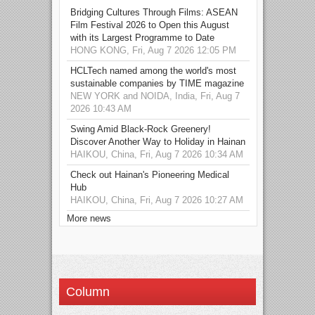
Bridging Cultures Through Films: ASEAN
Film Festival 2026 to Open this August
with its Largest Programme to Date
HONG KONG, Fri, Aug 7 2026 12:05 PM
HCLTech named among the world's most
sustainable companies by TIME magazine
NEW YORK and NOIDA, India, Fri, Aug 7
2026 10:43 AM
Swing Amid Black‑Rock Greenery!
Discover Another Way to Holiday in Hainan
HAIKOU, China, Fri, Aug 7 2026 10:34 AM
Check out Hainan's Pioneering Medical
Hub
HAIKOU, China, Fri, Aug 7 2026 10:27 AM
More news
Column