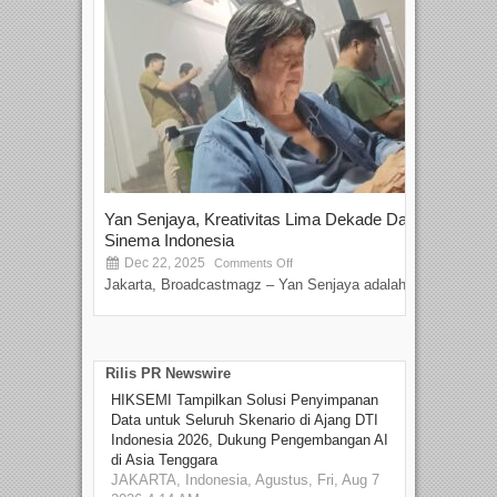
Yan Senjaya, Kreativitas Lima Dekade Dalam
Tam
Sinema Indonesia
Film
Dec 22, 2025
S
Comments Off
Jakarta, Broadcastmagz – Yan Senjaya adalah...
Beka
talen
Rilis PR Newswire
HIKSEMI Tampilkan Solusi Penyimpanan
Data untuk Seluruh Skenario di Ajang DTI
Indonesia 2026, Dukung Pengembangan AI
di Asia Tenggara
JAKARTA, Indonesia, Agustus, Fri, Aug 7