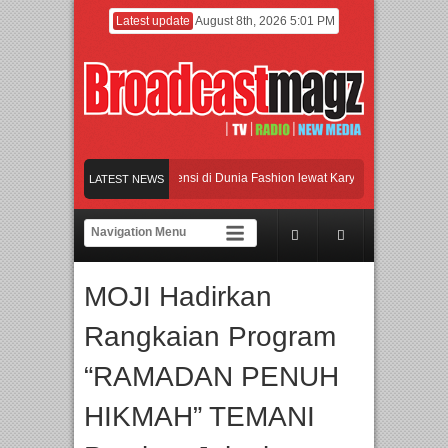
Latest update
August 8th, 2026 5:01 PM
len: 26 Tahun Jaga Eksistensi di Dunia Fashion lewat Karya
UI dan Universita
LATEST NEWS
pop Asal Bogor Piknik Rilis Mini Album “Astrometri”
Meramaikan Jakarta dengan 
erbang Inovasi dan Peluang Bisnis Industri Gifts dan Housewares Asia Tenggara, 
MOJI Hadirkan
len: 26 Tahun Jaga Eksistensi di Dunia Fashion lewat Karya
Rangkaian Program
“RAMADAN PENUH
HIKMAH” TEMANI