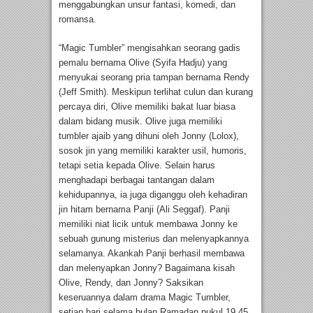
menggabungkan unsur fantasi, komedi, dan
romansa.
“Magic Tumbler” mengisahkan seorang gadis
pemalu bernama Olive (Syifa Hadju) yang
menyukai seorang pria tampan bernama Rendy
(Jeff Smith). Meskipun terlihat culun dan kurang
percaya diri, Olive memiliki bakat luar biasa
dalam bidang musik. Olive juga memiliki
tumbler ajaib yang dihuni oleh Jonny (Lolox),
sosok jin yang memiliki karakter usil, humoris,
tetapi setia kepada Olive. Selain harus
menghadapi berbagai tantangan dalam
kehidupannya, ia juga diganggu oleh kehadiran
jin hitam bernama Panji (Ali Seggaf). Panji
memiliki niat licik untuk membawa Jonny ke
sebuah gunung misterius dan melenyapkannya
selamanya. Akankah Panji berhasil membawa
dan melenyapkan Jonny? Bagaimana kisah
Olive, Rendy, dan Jonny? Saksikan
keseruannya dalam drama Magic Tumbler,
setiap hari selama bulan Ramadan pukul 19.45