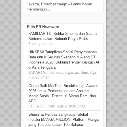
Jakarta, Broadcastmagz – Lenny Ivylen
Jaka
membangun...
Rilis PR Newswire
FAMILIARITÉ: Ketika Sinema dan Sastra
Bertemu dalam Sebuah Karya Puitis
3 jam yang lalu
HIKSEMI Tampilkan Solusi Penyimpanan
Data untuk Seluruh Skenario di Ajang DTI
Indonesia 2026, Dukung Pengembangan AI
di Asia Tenggara
JAKARTA, Indonesia, Agustus, Jum, Ags
7 2026 04.14
Cision Raih MarTech Breakthrough Awards
2026 untuk Pemantauan dan Analisis
Media Sosial, Distribusi Siaran Pers, dan
AEO
CHICAGO, Kam, Ags 6 2026 17.00
Shueisha Perluas Jangkauan Global
melalui MANGA MILLION, Platform Manga
yang Tersedia dalam 100 Bahasa