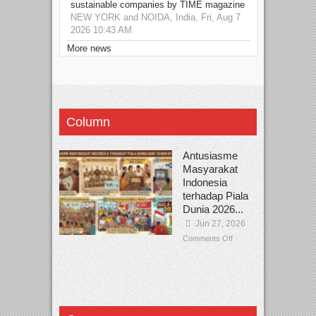
sustainable companies by TIME magazine
NEW YORK and NOIDA, India, Fri, Aug 7
2026 10:43 AM
More news
Column
Antusiasme
Masyarakat
Indonesia
terhadap Piala
Dunia 2026...
Jun 27, 2026
Comments Off