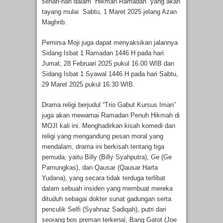
sehari-hari dalam “Hikmah Ramadan” yang akan
tayang mulai Sabtu, 1 Maret 2025 jelang Azan
Maghrib.
Pemirsa Moji juga dapat menyaksikan jalannya
Sidang Isbat 1 Ramadan 1446 H pada hari
Jumat, 28 Februari 2025 pukul 16.00 WIB dan
Sidang Isbat 1 Syawal 1446 H pada hari Sabtu,
29 Maret 2025 pukul 16.30 WIB.
Drama religi berjudul “Trio Gabut Kursus Iman”
juga akan mewarnai Ramadan Penuh Hikmah di
MOJI kali ini. Menghadirkan kisah komedi dan
religi yang mengandung pesan moral yang
mendalam, drama ini berkisah tentang tiga
pemuda, yaitu Billy (Billy Syahputra), Ge (Ge
Pamungkas), dan Qausar (Qausar Harta
Yudana), yang secara tidak terduga terlibat
dalam sebuah insiden yang membuat mereka
dituduh sebagai dokter sunat gadungan serta
penculik Selfi (Syahnaz Sadiqah), putri dari
seorang bos preman terkenal, Bang Gatot (Joe