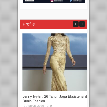
Profile
Lenny Ivylen: 26 Tahun Jaga Eksistensi di
Yan
Dunia Fashion...
Sin
Aug 08, 2026
0
D