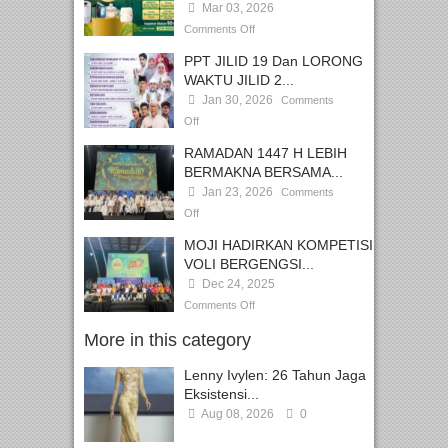
Mar 03, 2026
Comments Off
PPT JILID 19 Dan LORONG
WAKTU JILID 2...
Jan 30, 2026
Comments
Off
RAMADAN 1447 H LEBIH
BERMAKNA BERSAMA...
Jan 23, 2026
Comments
Off
MOJI HADIRKAN KOMPETISI
VOLI BERGENGSI...
Dec 24, 2025
Comments Off
More in this category
Lenny Ivylen: 26 Tahun Jaga
Eksistensi...
Aug 08, 2026
0