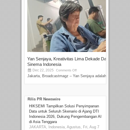
Yan Senjaya, Kreativitas Lima Dekade Dalam
Tam
Sinema Indonesia
Film
Dec 22, 2025
S
Comments Off
Jakarta, Broadcastmagz – Yan Senjaya adalah...
Beka
talen
Rilis PR Newswire
HIKSEMI Tampilkan Solusi Penyimpanan
Data untuk Seluruh Skenario di Ajang DTI
Indonesia 2026, Dukung Pengembangan AI
di Asia Tenggara
JAKARTA, Indonesia, Agustus, Fri, Aug 7