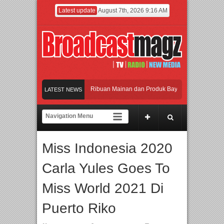
Latest update
August 7th, 2026 9:16 AM
ramaikan Jakarta dengan Ribuan Mainan dan Produk Bayi dari Seluruh Dunia, IB
LATEST NEWS
njadi Gerbang Inovasi dan Peluang Bisnis Industri Gifts dan Housewares Asia Te
MF 2026 Dorong Industri Beralih dari Kampanye ke Kolaborasi Jangka Panjang
Miss Indonesia 2020
ayakan Perpaduan Warisan Dan Semangat Lokal, BIRKENSTOCK INDONESIA Memb
Carla Yules Goes To
ramaikan Jakarta dengan Ribuan Mainan dan Produk Bayi dari Seluruh Dunia, IB
Miss World 2021 Di
Puerto Riko