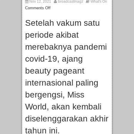
Nov 12, 2021
broadcastmagz
What's On
Comments Off
Setelah vakum satu
periode akibat
merebaknya pandemi
covid-19, ajang
beauty pageant
internasional paling
bergengsi, Miss
World, akan kembali
diselenggarakan akhir
tahun ini.