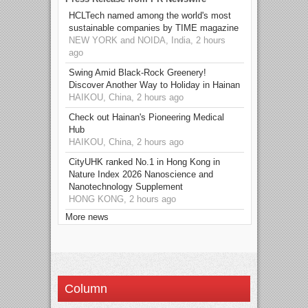
HCLTech named among the world's most
sustainable companies by TIME magazine
NEW YORK and NOIDA, India, 2 hours
ago
Swing Amid Black‑Rock Greenery!
Discover Another Way to Holiday in Hainan
HAIKOU, China, 2 hours ago
Check out Hainan's Pioneering Medical
Hub
HAIKOU, China, 2 hours ago
CityUHK ranked No.1 in Hong Kong in
Nature Index 2026 Nanoscience and
Nanotechnology Supplement
HONG KONG, 2 hours ago
More news
Column