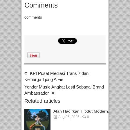
Comments
comments
KPI Pusat Mediasi Trans 7 dan
Keluarga Tjong A Fie
Yonder Music Angkat Lesti Sebagai Brand
Ambassador
Related articles
Afan Hadirkan Hipdut Modern...
Aug 06, 2026
0