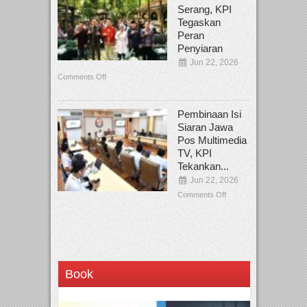
Serang, KPI
Tegaskan
Peran
Penyiaran
Jun 22, 2026
Comments Off
Pembinaan Isi
Siaran Jawa
Pos Multimedia
TV, KPI
Tekankan...
Jun 22, 2026
Comments Off
Book