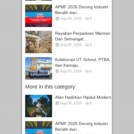
APMF 2026 Dorong Industri
Beralih dari...
Aug 06, 2026
0
Rayakan Perpaduan Warisan
Dan Semangat...
Aug 05, 2026
0
Kolaborasi UT School, PTBA,
dan Kamaju...
Aug 05, 2026
0
More in this category
Afan Hadirkan Hipdut Modern...
Aug 06, 2026
0
APMF 2026 Dorong Industri
Beralih dari...