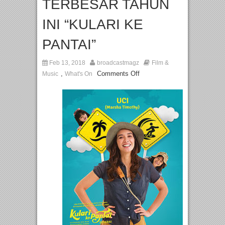
TERBESAR TAHUN
INI “KULARI KE
PANTAI”
Feb 13, 2018
broadcastmagz
Film &
,
Comments Off
Music
What's On