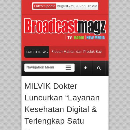
Latest update
August 7th, 2026 9:16 AM
amaikan Jakarta dengan Ribuan Mainan dan Produk Bayi dari Seluruh Dunia, IBTE
LATEST NEWS
jadi Gerbang Inovasi dan Peluang Bisnis Industri Gifts dan Housewares Asia Teng
F 2026 Dorong Industri Beralih dari Kampanye ke Kolaborasi Jangka Panjang
MILVIK Dokter
akan Perpaduan Warisan Dan Semangat Lokal, BIRKENSTOCK INDONESIA Membu
Luncurkan “Layanan
amaikan Jakarta dengan Ribuan Mainan dan Produk Bayi dari Seluruh Dunia, IBTE
Kesehatan Digital &
Terlengkap Satu