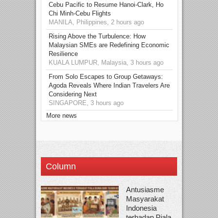
Cebu Pacific to Resume Hanoi-Clark, Ho
Chi Minh-Cebu Flights
MANILA, Philippines, 2 hours ago
Rising Above the Turbulence: How
Malaysian SMEs are Redefining Economic
Resilience
KUALA LUMPUR, Malaysia, 3 hours ago
From Solo Escapes to Group Getaways:
Agoda Reveals Where Indian Travelers Are
Considering Next
SINGAPORE, 3 hours ago
More news
Column
Antusiasme
Masyarakat
Indonesia
terhadap Piala