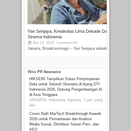
Yan Senjaya, Kreativitas Lima Dekade Dalam
Tam
Sinema Indonesia
Film
Dec 22, 2025
S
Comments Off
Jakarta, Broadcastmagz – Yan Senjaya adalah...
Beka
talen
Rilis PR Newswire
HIKSEMI Tampilkan Solusi Penyimpanan
Data untuk Seluruh Skenario di Ajang DTI
Indonesia 2026, Dukung Pengembangan AI
di Asia Tenggara
JAKARTA, Indonesia, Agustus, 2 jam yang
lalu
Cision Raih MarTech Breakthrough Awards
2026 untuk Pemantauan dan Analisis
Media Sosial, Distribusi Siaran Pers, dan
AEO