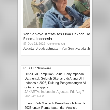
Yan Senjaya, Kreativitas Lima Dekade Dalam
Tam
Sinema Indonesia
Film
Dec 22, 2025
S
Comments Off
Jakarta, Broadcastmagz – Yan Senjaya adalah...
Beka
talen
Rilis PR Newswire
HIKSEMI Tampilkan Solusi Penyimpanan
Data untuk Seluruh Skenario di Ajang DTI
Indonesia 2026, Dukung Pengembangan AI
di Asia Tenggara
JAKARTA, Indonesia, Agustus, Fri, Aug 7
2026 4:14 AM
Cision Raih MarTech Breakthrough Awards
2026 untuk Pemantauan dan Analisis