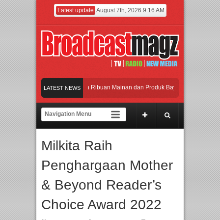
Latest update
August 7th, 2026 9:16 AM
Meramaikan Jakarta dengan Ribuan Mainan dan Produk Bayi dari Seluruh Dunia, 
LATEST NEWS
Menjadi Gerbang Inovasi dan Peluang Bisnis Industri Gifts dan Housewares Asia 
APMF 2026 Dorong Industri Beralih dari Kampanye ke Kolaborasi Jangka Panjan
Milkita Raih
Rayakan Perpaduan Warisan Dan Semangat Lokal, BIRKENSTOCK INDONESIA Me
Penghargaan Mother
Meramaikan Jakarta dengan Ribuan Mainan dan Produk Bayi dari Seluruh Dunia, 
& Beyond Reader’s
Choice Award 2022