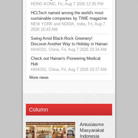
HONG KONG, Fri, Aug 7 2026 12:05 PM
HCLTech named among the world's most
sustainable companies by TIME magazine
NEW YORK and NOIDA, India, Fri, Aug 7
2026 10:43 AM
Swing Amid Black‑Rock Greenery!
Discover Another Way to Holiday in Hainan
HAIKOU, China, Fri, Aug 7 2026 10:34 AM
Check out Hainan's Pioneering Medical
Hub
HAIKOU, China, Fri, Aug 7 2026 10:27 AM
More news
Column
Antusiasme
Masyarakat
Indonesia