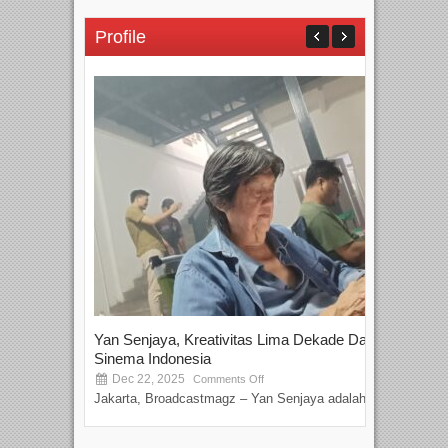
Profile
Yan Senjaya, Kreativitas Lima Dekade Dalam
Tam
Sinema Indonesia
Film
Dec 22, 2025
S
Comments Off
Jakarta, Broadcastmagz – Yan Senjaya adalah...
Beka
talen