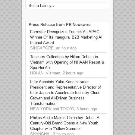
Berita Lainnya
Press Release from PR Newswire
Forrester Recognizes Fortinet As APAC
Winner Of Its Inaugural B2B Marketing AI
Impact Award
SINGAPORE, an hour ago
Tapestry Collection by Hilton Debuts in
Vietnam with Opening of NHAAN Resort &
Spa Hoi An
HOI AN, Vietnam, 2 hours ago
Infor Appoints Yuka Kanemitsu as
President and Representative Director of
Infor Japan to Accelerate Industry Cloud
Growth and AI-Driven Business
Transformation
NEW YORK and TOKYO, 3 hours ago
Philips Audio Makes ChinaJoy Debut: A
Century-Old Brand Opens a New Youth
Chapter with 'Yellow Summer'
SHANGHAI, 3 hours ago