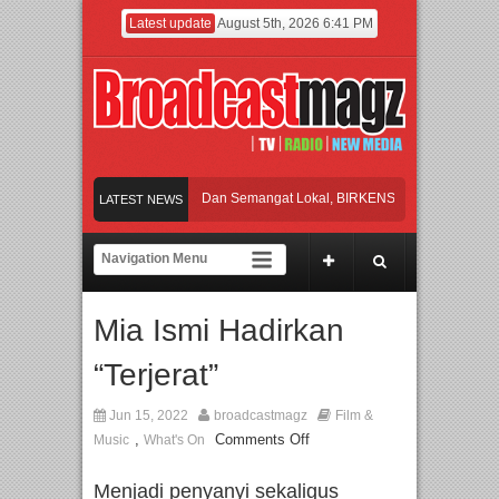
Latest update
August 5th, 2026 6:41 PM
yakan Perpaduan Warisan Dan Semangat Lokal, BIRKENSTOCK INDONESIA Membu
LATEST NEWS
aborasi UT School, PTBA, dan Kamaju Tingkatkan Kualitas SDM melalui Basic Me
lite Orchestra Presents The Beatles & Queen – feat. Marcello Tahitoe dan Sandhy
Mia Ismi Hadirkan
ancara Eksklusif Pemain Sinetron Biarkan Hati Bicara, Febby Rastanty, Rangga 
“Terjerat”
yakan Perpaduan Warisan Dan Semangat Lokal, BIRKENSTOCK INDONESIA Membu
Jun 15, 2022
broadcastmagz
Film &
,
Comments Off
Music
What's On
Menjadi penyanyi sekaligus