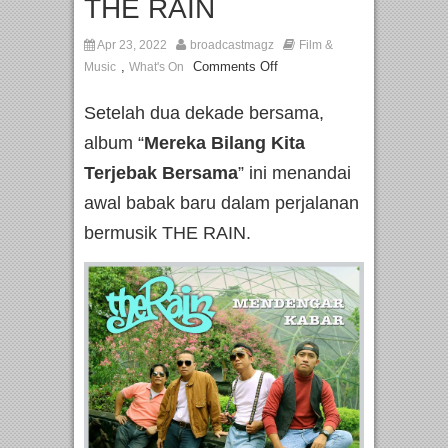
THE RAIN
Apr 23, 2022
broadcastmagz
Film &
,
Comments Off
Music
What's On
Setelah dua dekade bersama,
album “
Mereka Bilang Kita
Terjebak Bersama
” ini menandai
awal babak baru dalam perjalanan
bermusik THE RAIN.