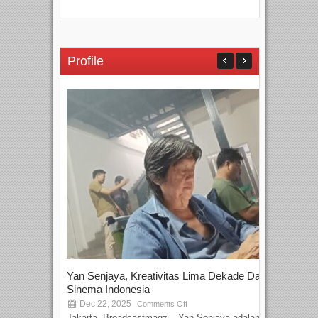
Profile
Yan Senjaya, Kreativitas Lima Dekade Dalam
Tam
Sinema Indonesia
Film
Dec 22, 2025
S
Comments Off
Jakarta, Broadcastmagz – Yan Senjaya adalah...
Beka