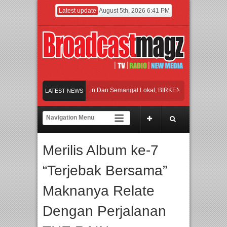
Latest update
August 5th, 2026 6:41 PM
ayakan Perpaduan Warisan Dan Semangat Lokal, BIRKENSTOCK INDONESIA Mem
LATEST NEWS
olaborasi UT School, PTBA, dan Kamaju Tingkatkan Kualitas SDM melalui Basic 
wilite Orchestra Presents The Beatles & Queen – feat. Marcello Tahitoe dan Sand
Merilis Album ke-7
awancara Eksklusif Pemain Sinetron Biarkan Hati Bicara, Febby Rastanty, Rangg
“Terjebak Bersama”
ayakan Perpaduan Warisan Dan Semangat Lokal, BIRKENSTOCK INDONESIA Mem
Maknanya Relate
Dengan Perjalanan