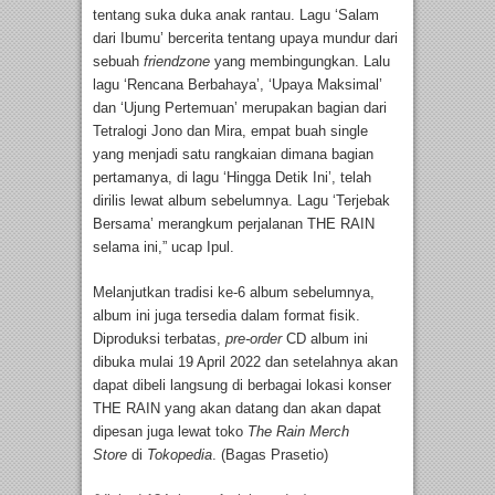
tentang suka duka anak rantau. Lagu ‘Salam
dari Ibumu’ bercerita tentang upaya mundur dari
sebuah
friendzone
yang membingungkan. Lalu
lagu ‘Rencana Berbahaya’, ‘Upaya Maksimal’
dan ‘Ujung Pertemuan’ merupakan bagian dari
Tetralogi Jono dan Mira, empat buah single
yang menjadi satu rangkaian dimana bagian
pertamanya, di lagu ‘Hingga Detik Ini’, telah
dirilis lewat album sebelumnya. Lagu ‘Terjebak
Bersama’ merangkum perjalanan THE RAIN
selama ini,” ucap Ipul.
Melanjutkan tradisi ke-6 album sebelumnya,
album ini juga tersedia dalam format fisik.
Diproduksi terbatas,
pre-order
CD album ini
dibuka mulai 19 April 2022 dan setelahnya akan
dapat dibeli langsung di berbagai lokasi konser
THE RAIN yang akan datang dan akan dapat
dipesan juga lewat toko
The Rain Merch
Store
di
Tokopedia
. (Bagas Prasetio)