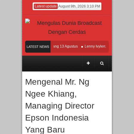
Latest update
August 9th, 2026 3:10 PM
lm KETOK MEJIK Siap Tayang 13 Agustus
Lenny Ivylen: 26 Tahun Jaga Eksiste
LATEST NEWS
 dan Universitas Agung Podomoro Jalin Kerja Sama Pendidikan dan Riset untuk C
ramaikan Jakarta dengan Ribuan Mainan dan Produk Bayi dari Seluruh Dunia, IBT
Mengenal Mr. Ng
Ngee Khiang,
Managing Director
Epson Indonesia
Yang Baru