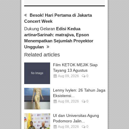
Besok! Hari Pertama di Jakarta
Concert Week
Dukung Gelaran
Edisi Kedua
artina•Sarinah: matrajiva, Epson
Menempatkan Sejumlah Proyektor
Unggulan
Related articles
Film KETOK MEJIK Siap
Tayang 13 Agustus
Aug 09, 2026
0
Lenny Ivylen: 26 Tahun Jaga
Eksistensi...
Aug 08, 2026
0
UI dan Universitas Agung
Podomoro Jalin...
Aug 08, 2026
0