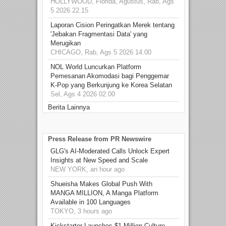
HOLLYWOOD, Florida, Agustus, Rab, Ags
5 2026 22.15
Laporan Cision Peringatkan Merek tentang
'Jebakan Fragmentasi Data' yang
Merugikan
CHICAGO, Rab, Ags 5 2026 14.00
NOL World Luncurkan Platform
Pemesanan Akomodasi bagi Penggemar
K-Pop yang Berkunjung ke Korea Selatan
Sel, Ags 4 2026 02.00
Berita Lainnya
Press Release from PR Newswire
GLG's AI-Moderated Calls Unlock Expert
Insights at New Speed and Scale
NEW YORK, an hour ago
Shueisha Makes Global Push With
MANGA MILLION, A Manga Platform
Available in 100 Languages
TOKYO, 3 hours ago
Kickstarter Launches $1 Million Culture