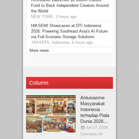
Fund to Back Independent Creators Around
the World
NEW YORK, 3 hours ago
HIKSEMI Showcases at DTI Indonesia
2026: Powering Southeast Asia's AI Future
via Full‑Scenario Storage Solutions
JAKARTA, Indonesia, 4 hours ago
More news
Column
Antusiasme
Masyarakat
Indonesia
terhadap Piala
Dunia 2026...
Jun 27, 2026
Comments Off