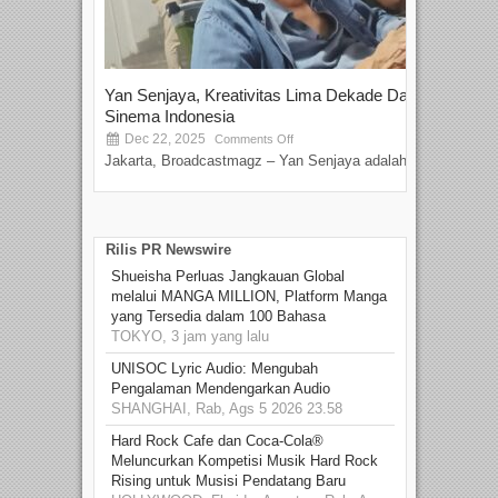
Yan Senjaya, Kreativitas Lima Dekade Dalam
Tam
Sinema Indonesia
Film
Dec 22, 2025
S
Comments Off
Jakarta, Broadcastmagz – Yan Senjaya adalah...
Beka
talen
Rilis PR Newswire
Shueisha Perluas Jangkauan Global
melalui MANGA MILLION, Platform Manga
yang Tersedia dalam 100 Bahasa
TOKYO, 3 jam yang lalu
UNISOC Lyric Audio: Mengubah
Pengalaman Mendengarkan Audio
SHANGHAI, Rab, Ags 5 2026 23.58
Hard Rock Cafe dan Coca-Cola®
Meluncurkan Kompetisi Musik Hard Rock
Rising untuk Musisi Pendatang Baru