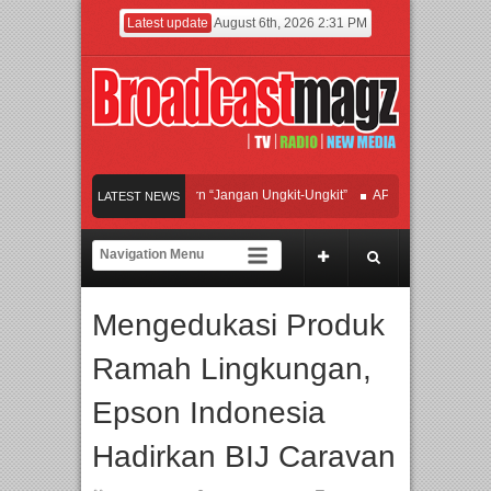
Latest update
August 6th, 2026 2:31 PM
fan Hadirkan Hipdut Modern “Jangan Ungkit-Ungkit”
APMF 2026 Dorong Indust
LATEST NEWS
ayakan Perpaduan Warisan Dan Semangat Lokal, BIRKENSTOCK INDONESIA Mem
olaborasi UT School, PTBA, dan Kamaju Tingkatkan Kualitas SDM melalui Basic 
Mengedukasi Produk
wilite Orchestra Presents The Beatles & Queen – feat. Marcello Tahitoe dan Sand
Ramah Lingkungan,
Epson Indonesia
Hadirkan BIJ Caravan