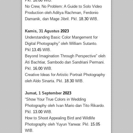
Pkl.
16.00
WIB.
No Crew, No Problem: A Guide to Solo Video
Production oleh Aditya Rachman, Ferdonio
Damanik, dan Mage Jibril. Pkl.
18.30
WIB.
Kamis, 31 Agustus
2023
Understanding Basic Color Mangement for
Digital Photography” oleh William Sutanto.
Pkl
13.45
WIB.
Beyond Imagination Through Perspective” oleh
Ati Bachtiar, Sambodo dan Sandriani Permani.
Pkl.
16.00
WIB.
Creative Ideas for Artistic Portrait Photography
oleh Aldo Sinarta. Pkl.
18.30
WIB.
Jumat, 1 September
2023
“Show Your True Colors in Wedding
Photography oleh Ivan Mario dan Tito Rikardo.
Pkl.
13.00
WIB.
How to Shoot Appealing Bird and Wildlife
Photography oleh Yuyun Yanwar. Pkl.
15.05
WIB.