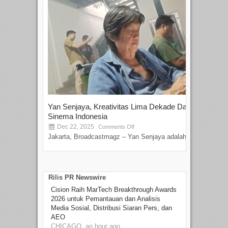
Yan Senjaya, Kreativitas Lima Dekade Dalam
Tam
Sinema Indonesia
Film
Dec 22, 2025
S
Comments Off
Jakarta, Broadcastmagz – Yan Senjaya adalah...
Beka
talen
Rilis PR Newswire
Cision Raih MarTech Breakthrough Awards
2026 untuk Pemantauan dan Analisis
Media Sosial, Distribusi Siaran Pers, dan
AEO
CHICAGO, an hour ago