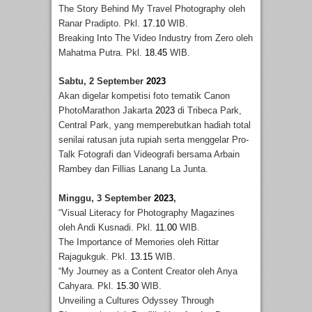
The Story Behind My Travel Photography oleh
Ranar Pradipto. Pkl.
17.10
WIB.
Breaking Into The Video Industry from Zero oleh
Mahatma Putra. Pkl.
18.45
WIB.
Sabtu, 2 September
2023
Akan digelar kompetisi foto tematik Canon
PhotoMarathon Jakarta
2023
di Tribeca Park,
Central Park, yang memperebutkan hadiah total
senilai ratusan juta rupiah serta menggelar Pro-
Talk Fotografi dan Videografi bersama Arbain
Rambey dan Fillias Lanang La Junta.
Minggu, 3 September
2023
,
“Visual Literacy for Photography Magazines
oleh Andi Kusnadi. Pkl.
11.00
WIB.
The Importance of Memories oleh Rittar
Rajagukguk. Pkl.
13.15
WIB.
“My Journey as a Content Creator oleh Anya
Cahyara. Pkl.
15.30
WIB.
Unveiling a Cultures Odyssey Through