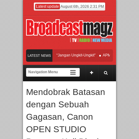
Latest update
August 6th, 2026 2:31 PM
n Hadirkan Hipdut Modern “Jangan Ungkit-Ungkit”
APMF 2026 Dorong Industri 
LATEST NEWS
akan Perpaduan Warisan Dan Semangat Lokal, BIRKENSTOCK INDONESIA Membu
aborasi UT School, PTBA, dan Kamaju Tingkatkan Kualitas SDM melalui Basic Me
Mendobrak Batasan
lite Orchestra Presents The Beatles & Queen – feat. Marcello Tahitoe dan Sandhy 
dengan Sebuah
Gagasan, Canon
OPEN STUDIO