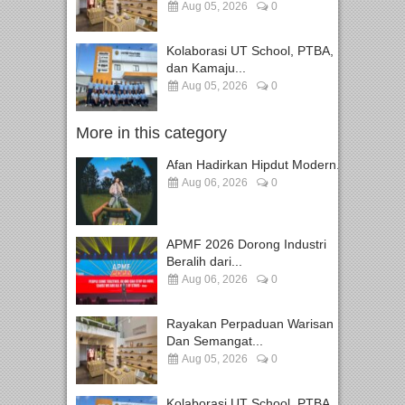
Aug 05, 2026
0
Kolaborasi UT School, PTBA,
dan Kamaju...
Aug 05, 2026
0
More in this category
Afan Hadirkan Hipdut Modern...
Aug 06, 2026
0
APMF 2026 Dorong Industri
Beralih dari...
Aug 06, 2026
0
Rayakan Perpaduan Warisan
Dan Semangat...
Aug 05, 2026
0
Kolaborasi UT School, PTBA,