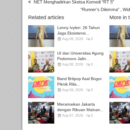
NET Menghadirkan Sketsa Komedi “RT 5”
“Runner’s Dilemma” , Wid
Related articles
More in 
Lenny Ivylen: 26 Tahun
Jaga Eksistensi...
Aug 08, 2026
0
UI dan Universitas Agung
Podomoro Jalin...
Aug 08, 2026
0
Band Britpop Asal Bogor
Piknik Rilis...
Aug 08, 2026
0
Meramaikan Jakarta
dengan Ribuan Mainan...
Aug 07, 2026
0