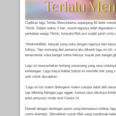
Cuplikan lagu Terlalu Mencintaimu sepanjang 60 detik mendap
Tiktok. Dalam waktu 3 hari, sound lagunya telah digunakan l
perhatian warga Tiktok, ternyata Meli pun sudah jatuh cinta 
“Alhamdulillah, banyak yang suka dengan lagunya dan banyak
fullnya. Tapi memang dari pertama aku dikasih lagu ini tuh
benar-benar suka banget sama liriknya, kayak pas banget git
Lagu ini menceritakan tentang seseorang yang rasa cintany
kehilangan. Lagu karya Adibal Sahrul ini memiliki lirik yang
asik untuk diucapkan.
“Lagu ini tuh makin didengerin makin campur aduk deh ras
tapi dibilang bahagia juga nggak, karena rasa takutnya kehil
jelas penyanyi muda asal Cianjur ini
Diawali dengan dentingan piano yang bernuansa mellow, lag
cerita dramatis. Dikisahkan sosok Meli yang menikmati k