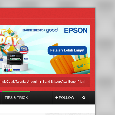
etak Talenta Unggul
Band Britpop Asal Bogor Piknik Rilis Mini Album “Astrometr
TIPS & TRICK
FOLLOW