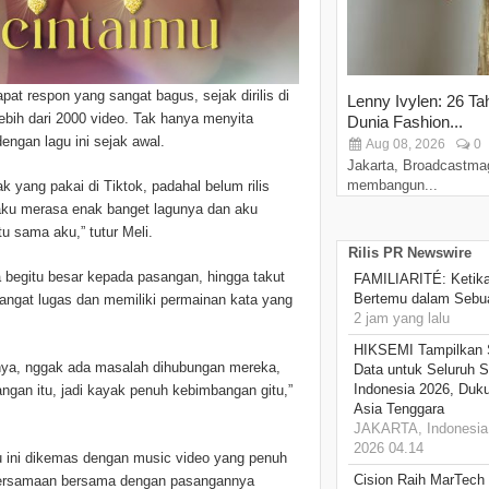
at respon yang sangat bagus, sejak dirilis di
Lenny Ivylen: 26 Ta
ebih dari 2000 video. Tak hanya menyita
Dunia Fashion...
dengan lagu ini sejak awal.
Aug 08, 2026
0
Jakarta, Broadcastma
membangun...
 yang pakai di Tiktok, padahal belum rilis
, aku merasa enak banget lagunya dan aku
u sama aku,” tutur Meli.
Rilis PR Newswire
a begitu besar kepada pasangan, hingga takut
FAMILIARITÉ: Ketika
Bertemu dalam Sebua
 sangat lugas dan memiliki permainan kata yang
2 jam yang lalu
HIKSEMI Tampilkan 
anya, nggak ada masalah dihubungan mereka,
Data untuk Seluruh S
Indonesia 2026, Duk
angan itu, jadi kayak penuh kebimbangan gitu,”
Asia Tenggara
JAKARTA, Indonesia,
2026 04.14
u ini dikemas dengan music video yang penuh
Cision Raih MarTech
ebersamaan bersama dengan pasangannya