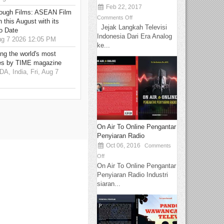
Feb 22, 2017
hrough Films: ASEAN Film
Comments Off
 this August with its
Jejak Langkah Televisi
o Date
Indonesia Dari Era Analog
g 7 2026 12:05 PM
ke...
g the world's most
es by TIME magazine
 India, Fri, Aug 7
On Air To Online Pengantar
Penyiaran Radio
Oct 06, 2016
Comments
Off
On Air To Online Pengantar
Penyiaran Radio Industri
siaran...