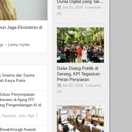
Dunia Digital yang Tak...
Jun 22, 2026
Comments
Off
hun Jaga Eksistensi di
Yan Senjaya, Kreativitas Lima Dekad
Sinema Indonesia
Dec 22, 2025
Comments Off
gz – Lenny Ivylen
Jakarta, Broadcastmagz – Yan Senjaya ada
Gelar Dialog Publik di
Serang, KPI Tegaskan
 Sinema dan Sastra
Peran Penyiaran
h Karya Puitis
Jun 22, 2026
Comments
Off
Solusi Penyimpanan
kenario di Ajang DTI
ung Pengembangan AI di
 Agustus, Jum, Ags 7
 Breakthrough Awards