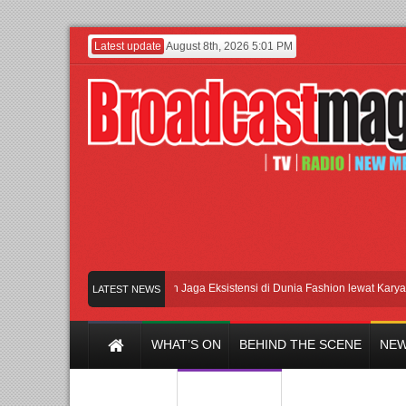
Latest update
August 8th, 2026 5:01 PM
Lenny Ivylen: 26 Tahun Jaga Eksistensi di Dunia Fashion lewat Karya
U
LATEST NEWS
WHAT’S ON
BEHIND THE SCENE
NEW
Y CHANNEL
FILM & MUSIC