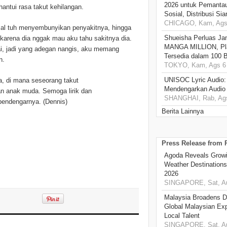
2026 untuk Pemantau
antui rasa takut kehilangan.
Sosial, Distribusi Si
CHICAGO, Kam, Ags 
Faisal tuh menyembunyikan penyakitnya, hingga
Shueisha Perluas Ja
i karena dia nggak mau aku tahu sakitnya dia.
MANGA MILLION, Pl
wai, jadi yang adegan nangis, aku memang
Tersedia dalam 100 
n.
TOKYO, Kam, Ags 6 
UNISOC Lyric Audio
ana, di mana seseorang takut
Mendengarkan Audio
an anak muda. Semoga lirik dan
SHANGHAI, Rab, Ags
pendengarnya. (Dennis)
Berita Lainnya
Press Release from
Agoda Reveals Growin
Weather Destination
2026
SINGAPORE, Sat, Au
Malaysia Broadens Di
Global Malaysian Exp
Local Talent
SINGAPORE, Sat, Au