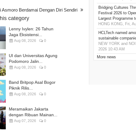
Bridging Cultures T
i Asmoro Berdamai Dengan Diri Sendiri
Festival 2026 to Open
this category
Largest Programme t
HONG KONG, Fri, Au
Lenny Ivylen: 26 Tahun
HCLTech named amon
Jaga Eksistensi...
sustainable compani
Aug 08, 2026
0
NEW YORK and NOIDA,
2026 10:43 AM
UI dan Universitas Agung
More news
Podomoro Jalin...
Aug 08, 2026
0
Band Britpop Asal Bogor
Piknik Rilis...
Aug 08, 2026
0
Meramaikan Jakarta
dengan Ribuan Mainan...
Aug 07, 2026
0