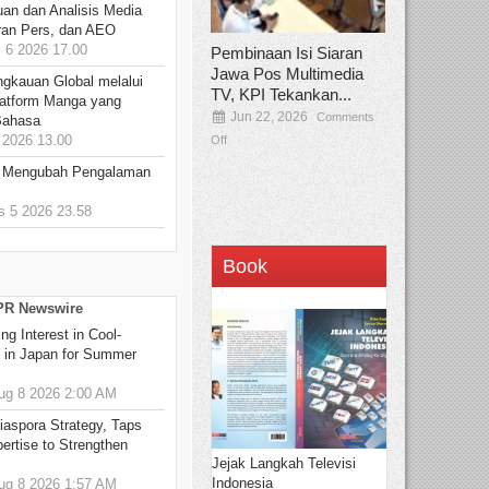
an dan Analisis Media
aran Pers, dan AEO
6 2026 17.00
Pembinaan Isi Siaran
Jawa Pos Multimedia
ngkauan Global melalui
TV, KPI Tekankan...
atform Manga yang
Jun 22, 2026
Comments
Bahasa
2026 13.00
Off
: Mengubah Pengalaman
 5 2026 23.58
Book
 PR Newswire
g Interest in Cool-
s in Japan for Summer
g 8 2026 2:00 AM
aspora Strategy, Taps
ertise to Strengthen
Jejak Langkah Televisi
Indonesia
g 8 2026 1:57 AM