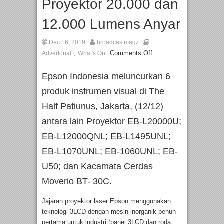
Proyektor 20.000 dan
12.000 Lumens Anyar
Dec 16, 2019
broadcastmagz
,
Comments Off
Advertorial
What's On
Epson Indonesia meluncurkan 6
produk instrumen visual di The
Half Patiunus, Jakarta, (12/12)
antara lain Proyektor EB-L20000U;
EB-L12000QNL; EB-L1495UNL;
EB-L1070UNL; EB-1060UNL; EB-
U50; dan Kacamata Cerdas
Moverio BT- 30C.
Jajaran proyektor laser Epson menggunakan
teknologi 3LCD dengan mesin inorganik penuh
pertama untuk industri (panel 3LCD dan roda