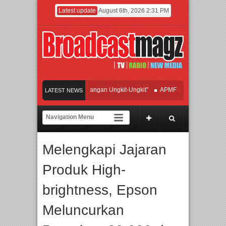
Latest update
August 6th, 2026 2:31 PM
 Hadirkan Hipdut Modern “Jangan Ungkit-Ungkit”
APMF 2026 Dorong Industri B
LATEST NEWS
kan Perpaduan Warisan Dan Semangat Lokal, BIRKENSTOCK INDONESIA Membuk
borasi UT School, PTBA, dan Kamaju Tingkatkan Kualitas SDM melalui Basic Mec
Melengkapi Jajaran
te Orchestra Presents The Beatles & Queen – feat. Marcello Tahitoe dan Sandhy S
Produk High-
brightness, Epson
Meluncurkan