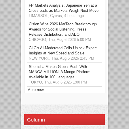
FP Markets Analysis: Japanese Yen at a
Crossroads as Markets Weigh Next Move
LIMASSOL, Cyprus, 4 hours ago
Cision Wins 2026 MarTech Breakthrough
Awards for Social Listening, Press
Release Distribution, and AEO
CHICAGO, Thu, Aug 6 2026 5:00 PM
GLG's AI-Moderated Calls Unlock Expert
Insights at New Speed and Scale
NEW YORK, Thu, Aug 6 2026 2:43 PM
Shueisha Makes Global Push With
MANGA MILLION, A Manga Platform
Available in 100 Languages
TOKYO, Thu, Aug 6 2026 1:00 PM
More news
Column