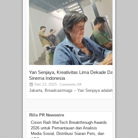
Yan Senjaya, Kreativitas Lima Dekade Dalam
Tam
Sinema Indonesia
Film
Dec 22, 2025
S
Comments Off
Jakarta, Broadcastmagz – Yan Senjaya adalah...
Beka
talen
Rilis PR Newswire
Cision Raih MarTech Breakthrough Awards
2026 untuk Pemantauan dan Analisis
Media Sosial, Distribusi Siaran Pers, dan