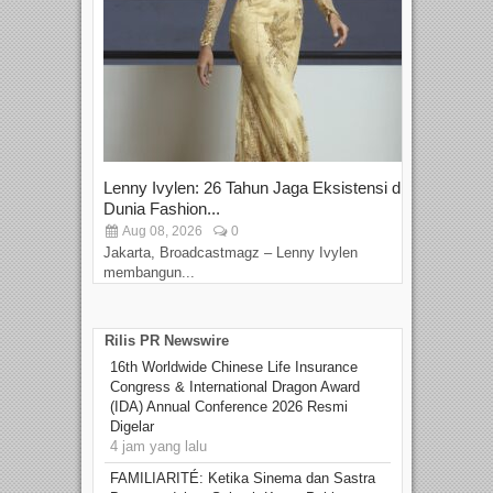
Lenny Ivylen: 26 Tahun Jaga Eksistensi di
Yan
Dunia Fashion...
Sin
Aug 08, 2026
0
D
Jakarta, Broadcastmagz – Lenny Ivylen
Jaka
membangun...
Rilis PR Newswire
16th Worldwide Chinese Life Insurance
Congress & International Dragon Award
(IDA) Annual Conference 2026 Resmi
Digelar
4 jam yang lalu
FAMILIARITÉ: Ketika Sinema dan Sastra