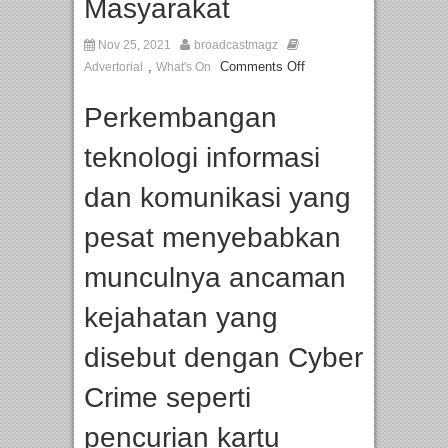
Masyarakat
Nov 25, 2021
broadcastmagz
,
Comments Off
Advertorial
What's On
Perkembangan
teknologi informasi
dan komunikasi yang
pesat menyebabkan
munculnya ancaman
kejahatan yang
disebut dengan Cyber
Crime seperti
pencurian kartu