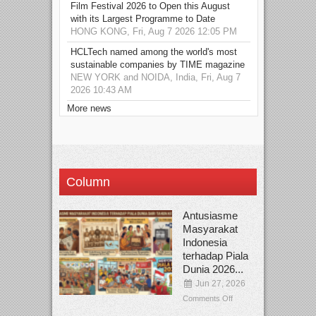
Film Festival 2026 to Open this August
with its Largest Programme to Date
HONG KONG, Fri, Aug 7 2026 12:05 PM
HCLTech named among the world's most
sustainable companies by TIME magazine
NEW YORK and NOIDA, India, Fri, Aug 7
2026 10:43 AM
More news
Column
Antusiasme
Masyarakat
Indonesia
terhadap Piala
Dunia 2026...
Jun 27, 2026
Comments Off