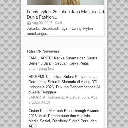
Lenny Ivylen: 26 Tahun Jaga Eksistensi di
Yan
Dunia Fashion...
Sin
Aug 08, 2026
0
D
Jakarta, Broadcastmagz – Lenny Ivylen
Jaka
membangun...
Rilis PR Newswire
FAMILIARITÉ: Ketika Sinema dan Sastra
Bertemu dalam Sebuah Karya Puitis
5 jam yang lalu
HIKSEMI Tampilkan Solusi Penyimpanan
Data untuk Seluruh Skenario di Ajang DTI
Indonesia 2026, Dukung Pengembangan AI
di Asia Tenggara
JAKARTA, Indonesia, Agustus, Jum, Ags
7 2026 04.14
Cision Raih MarTech Breakthrough Awards
2026 untuk Pemantauan dan Analisis
Media Sosial, Distribusi Siaran Pers, dan
AEO