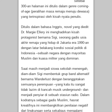
setebal
300-an halaman ini ditulis dalam genre coming-
of-age (peralihan masa remaja menuju dewasa)
yang terinspirasi oleh kisah nyata penulis.
Ditulis dalam bahasa Inggris, novel yang diedit
Dr. Margie Ellery ini menghadirkan kisah
protagonist bernama Sigi, seorang gadis usia
akhir remaja yang hidup di Jakarta era 1990-an
dengan latar belakang kondisi sosial politik di
Indonesia –sebuah negara dengan mayoritas
Muslim dan kuasa militer yang dominan.
Saat masih menjadi siswa sekolah menengah,
diam-diam Sigi membentuk grup band alternatif
bernama Wanderlust dengan beranggotakan
semuanya perempuan –yang kala itu sangat
tidak lazim di kancah musik underground– dan
menjadi penyiar di sebuah stasiun radio. Dalam
kodratnya sebagai gadis Muslim, hasrat
kreatifnya ini membangkitkan penilaian negatif
dari lingkungan serta sekaligus mengalami