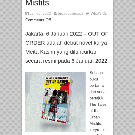
Misfits
Jan 06, 2022
broadcastmagz
What's On
Comments Off
Jakarta, 6 Januari 2022 – OUT OF
ORDER adalah debut novel karya
Meita Kasim yang diluncurkan
secara resmi pada 6 Januari 2022.
Sebagai
buku
pertama
dari serial
bertajuk
The Tales
of the
Urban
Misfits,
karya fiksi