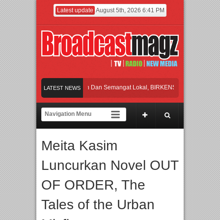
Latest update
August 5th, 2026 6:41 PM
yakan Perpaduan Warisan Dan Semangat Lokal, BIRKENSTOCK INDONESIA Memb
LATEST NEWS
laborasi UT School, PTBA, dan Kamaju Tingkatkan Kualitas SDM melalui Basic M
ilite Orchestra Presents The Beatles & Queen – feat. Marcello Tahitoe dan Sandh
Meita Kasim
wancara Eksklusif Pemain Sinetron Biarkan Hati Bicara, Febby Rastanty, Rangga
Luncurkan Novel OUT
yakan Perpaduan Warisan Dan Semangat Lokal, BIRKENSTOCK INDONESIA Memb
OF ORDER, The
Tales of the Urban