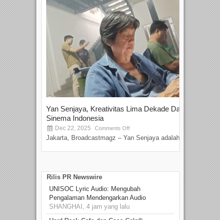
Yan Senjaya, Kreativitas Lima Dekade Dalam
Tam
Sinema Indonesia
Film
Dec 22, 2025
S
Comments Off
Jakarta, Broadcastmagz – Yan Senjaya adalah...
Beka
talen
Rilis PR Newswire
UNISOC Lyric Audio: Mengubah
Pengalaman Mendengarkan Audio
SHANGHAI, 4 jam yang lalu