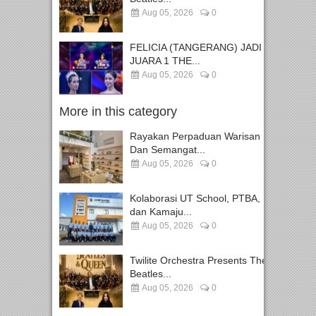
Aug 05, 2026
0
FELICIA (TANGERANG) JADI
JUARA 1 THE...
Aug 05, 2026
0
More in this category
Rayakan Perpaduan Warisan
Dan Semangat...
Aug 05, 2026
0
Kolaborasi UT School, PTBA,
dan Kamaju...
Aug 05, 2026
0
Twilite Orchestra Presents The
Beatles...
Aug 05, 2026
0